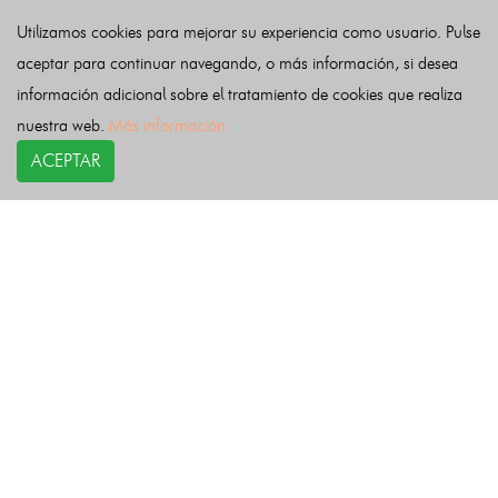
Valdeolea
Valdeprado del Río
Valderredible
Utilizamos cookies para mejorar su experiencia como usuario. Pulse
Valle de Villaverde
Vega de Liébana
Vega de Pas
aceptar para continuar navegando, o más información, si desea
Villacarriedo
Villaescusa
Villafufre
Voto
información adicional sobre el tratamiento de cookies que realiza
nuestra web.
Más información
Últimas noticias
ACEPTAR
COPYRIGHT©
esquelas.es
2026.
Esquelas
Todos los derechos reservados.
Publicar esquelas
Noticias
Política de privacidad
Buscador
Política de Cookies
Condiciones de uso