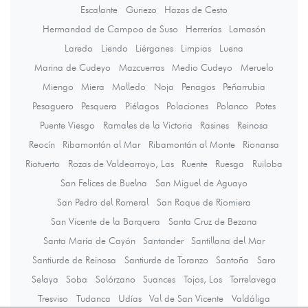
Escalante
Guriezo
Hazas de Cesto
Hermandad de Campoo de Suso
Herrerías
Lamasón
Laredo
Liendo
Liérganes
Limpias
Luena
Marina de Cudeyo
Mazcuerras
Medio Cudeyo
Meruelo
Miengo
Miera
Molledo
Noja
Penagos
Peñarrubia
Pesaguero
Pesquera
Piélagos
Polaciones
Polanco
Potes
Puente Viesgo
Ramales de la Victoria
Rasines
Reinosa
Reocín
Ribamontán al Mar
Ribamontán al Monte
Rionansa
Riotuerto
Rozas de Valdearroyo, Las
Ruente
Ruesga
Ruiloba
San Felices de Buelna
San Miguel de Aguayo
San Pedro del Romeral
San Roque de Riomiera
San Vicente de la Barquera
Santa Cruz de Bezana
Santa María de Cayón
Santander
Santillana del Mar
Santiurde de Reinosa
Santiurde de Toranzo
Santoña
Saro
Selaya
Soba
Solórzano
Suances
Tojos, Los
Torrelavega
Tresviso
Tudanca
Udías
Val de San Vicente
Valdáliga