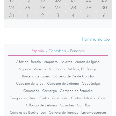
24
25
26
27
28
29
30
31
1
2
3
4
5
6
Por municipio
España
- Cantabria
-
Penagos
Alfoz de Lloredo
Ampuero
Anievas
Arenas de Iguña
Argoños
Arnuero
Arredondo
Astillero, El
Bareyo
Bárcena de Cicero
Bárcena de Pie de Concha
Cabezón de la Sal
Cabezón de Liébana
Cabuérniga
Camaleño
Camargo
Campoo de Enmedio
Campoo de Yuso
Cartes
Castañeda
Castro-Urdiales
Cieza
Cillorigo de Liébana
Colindres
Comillas
Corrales de Buelna, Los
Corvera de Toranzo
Entrambasaguas