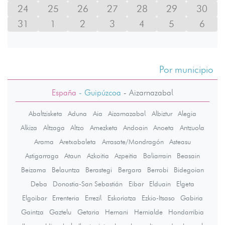
24
25
26
27
28
29
30
31
1
2
3
4
5
6
Por municipio
España
- Guipúzcoa
-
Aizarnazabal
Abaltzisketa
Aduna
Aia
Aizarnazabal
Albiztur
Alegia
Alkiza
Altzaga
Altzo
Amezketa
Andoain
Anoeta
Antzuola
Arama
Aretxabaleta
Arrasate/Mondragón
Asteasu
Astigarraga
Ataun
Azkoitia
Azpeitia
Baliarrain
Beasain
Beizama
Belauntza
Berastegi
Bergara
Berrobi
Bidegoian
Deba
Donostia-San Sebastián
Eibar
Elduain
Elgeta
Elgoibar
Errenteria
Errezil
Eskoriatza
Ezkio-Itsaso
Gabiria
Gaintza
Gaztelu
Getaria
Hernani
Hernialde
Hondarribia