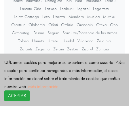
Ibarra
Idiazabal
Ikaztegieta
Irun
Irura
Itsasondo
Larraul
Lasarte-Oria
Lazkao
Leaburu
Legazpi
Legorreta
Leintz-Gatzaga
Lezo
Lizartza
Mendaro
Mutiloa
Mutriku
Oiartzun
Olaberria
Oñati
Ordizia
Orendain
Orexa
Orio
Ormaiztegi
Pasaia
Segura
Soraluze/Placencia de las Armas
Tolosa
Urnieta
Urretxu
Usurbil
Villabona
Zaldibia
Zarautz
Zegama
Zerain
Zestoa
Zizurkil
Zumaia
Zumarraga
Utilizamos cookies para mejorar su experiencia como usuario. Pulse
aceptar para continuar navegando, o más información, si desea
Últimas noticias
información adicional sobre el tratamiento de cookies que realiza
nuestra web.
Más información
ACEPTAR