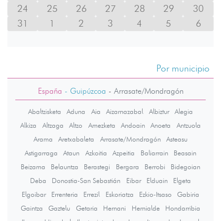
24
25
26
27
28
29
30
31
1
2
3
4
5
6
Por municipio
España
- Guipúzcoa
-
Arrasate/Mondragón
Abaltzisketa
Aduna
Aia
Aizarnazabal
Albiztur
Alegia
Alkiza
Altzaga
Altzo
Amezketa
Andoain
Anoeta
Antzuola
Arama
Aretxabaleta
Arrasate/Mondragón
Asteasu
Astigarraga
Ataun
Azkoitia
Azpeitia
Baliarrain
Beasain
Beizama
Belauntza
Berastegi
Bergara
Berrobi
Bidegoian
Deba
Donostia-San Sebastián
Eibar
Elduain
Elgeta
Elgoibar
Errenteria
Errezil
Eskoriatza
Ezkio-Itsaso
Gabiria
Gaintza
Gaztelu
Getaria
Hernani
Hernialde
Hondarribia