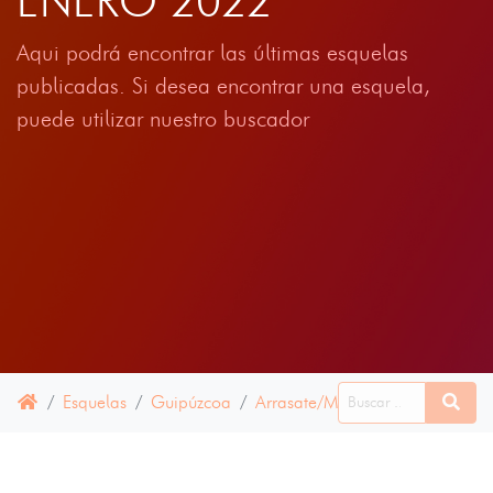
ENERO 2022
Aqui podrá encontrar las últimas esquelas
publicadas. Si desea encontrar una esquela,
puede utilizar nuestro buscador
Esquelas
Guipúzcoa
Arrasate/Mondragón
14 ENE