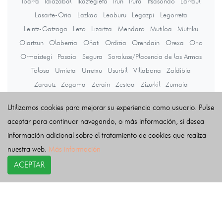
Ibarra
Idiazabal
Ikaztegieta
Irun
Irura
Itsasondo
Larraul
Lasarte-Oria
Lazkao
Leaburu
Legazpi
Legorreta
Leintz-Gatzaga
Lezo
Lizartza
Mendaro
Mutiloa
Mutriku
Oiartzun
Olaberria
Oñati
Ordizia
Orendain
Orexa
Orio
Ormaiztegi
Pasaia
Segura
Soraluze/Placencia de las Armas
Tolosa
Urnieta
Urretxu
Usurbil
Villabona
Zaldibia
Zarautz
Zegama
Zerain
Zestoa
Zizurkil
Zumaia
Zumarraga
Utilizamos cookies para mejorar su experiencia como usuario. Pulse
aceptar para continuar navegando, o más información, si desea
Últimas noticias
información adicional sobre el tratamiento de cookies que realiza
nuestra web.
Más información
ACEPTAR