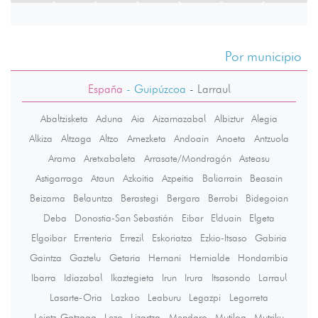
Por municipio
España
- Guipúzcoa
-
Larraul
Abaltzisketa
Aduna
Aia
Aizarnazabal
Albiztur
Alegia
Alkiza
Altzaga
Altzo
Amezketa
Andoain
Anoeta
Antzuola
Arama
Aretxabaleta
Arrasate/Mondragón
Asteasu
Astigarraga
Ataun
Azkoitia
Azpeitia
Baliarrain
Beasain
Beizama
Belauntza
Berastegi
Bergara
Berrobi
Bidegoian
Deba
Donostia-San Sebastián
Eibar
Elduain
Elgeta
Elgoibar
Errenteria
Errezil
Eskoriatza
Ezkio-Itsaso
Gabiria
Gaintza
Gaztelu
Getaria
Hernani
Hernialde
Hondarribia
Ibarra
Idiazabal
Ikaztegieta
Irun
Irura
Itsasondo
Larraul
Lasarte-Oria
Lazkao
Leaburu
Legazpi
Legorreta
Leintz-Gatzaga
Lezo
Lizartza
Mendaro
Mutiloa
Mutriku