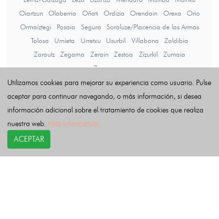
Oiartzun
Olaberria
Oñati
Ordizia
Orendain
Orexa
Orio
Ormaiztegi
Pasaia
Segura
Soraluze/Placencia de las Armas
Tolosa
Urnieta
Urretxu
Usurbil
Villabona
Zaldibia
Zarautz
Zegama
Zerain
Zestoa
Zizurkil
Zumaia
Zumarraga
Utilizamos cookies para mejorar su experiencia como usuario. Pulse
aceptar para continuar navegando, o más información, si desea
Últimas noticias
información adicional sobre el tratamiento de cookies que realiza
nuestra web.
Más información
ACEPTAR
COPYRIGHT©
esquelas.es
2026.
Esquelas
Todos los derechos reservados.
Publicar esquelas