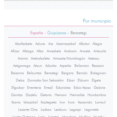
Por municipio
España
- Guipúzcoa
-
Berastegi
Abaltzisketa
Aduna
Aia
Aizarnazabal
Albiztur
Alegia
Alkiza
Altzaga
Altzo
Amezketa
Andoain
Anoeta
Antzuola
Arama
Aretxabaleta
Arrasate/Mondragón
Asteasu
Astigarraga
Ataun
Azkoitia
Azpeitia
Baliarrain
Beasain
Beizama
Belauntza
Berastegi
Bergara
Berrobi
Bidegoian
Deba
Donostia-San Sebastián
Eibar
Elduain
Elgeta
Elgoibar
Errenteria
Errezil
Eskoriatza
Ezkio-Itsaso
Gabiria
Gaintza
Gaztelu
Getaria
Hernani
Hernialde
Hondarribia
Ibarra
Idiazabal
Ikaztegieta
Irun
Irura
Itsasondo
Larraul
Lasarte-Oria
Lazkao
Leaburu
Legazpi
Legorreta
Leintz-Gatzaga
Lezo
Lizartza
Mendaro
Mutiloa
Mutriku