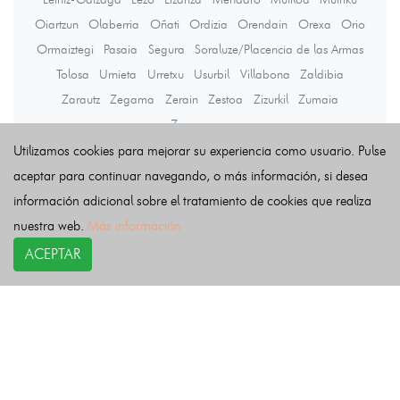
Oiartzun
Olaberria
Oñati
Ordizia
Orendain
Orexa
Orio
Ormaiztegi
Pasaia
Segura
Soraluze/Placencia de las Armas
Tolosa
Urnieta
Urretxu
Usurbil
Villabona
Zaldibia
Zarautz
Zegama
Zerain
Zestoa
Zizurkil
Zumaia
Zumarraga
Utilizamos cookies para mejorar su experiencia como usuario. Pulse
aceptar para continuar navegando, o más información, si desea
Últimas noticias
información adicional sobre el tratamiento de cookies que realiza
nuestra web.
Más información
ACEPTAR
COPYRIGHT©
esquelas.es
2026.
Esquelas
Todos los derechos reservados.
Publicar esquelas