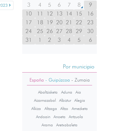
3
4
5
6
7
8
9
2023
10
11
12
13
14
15
16
17
18
19
20
21
22
23
24
25
26
27
28
29
30
31
1
2
3
4
5
6
Por municipio
España
- Guipúzcoa
-
Zumaia
Abaltzisketa
Aduna
Aia
Aizarnazabal
Albiztur
Alegia
Alkiza
Altzaga
Altzo
Amezketa
Andoain
Anoeta
Antzuola
Arama
Aretxabaleta