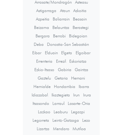
Arrasate/Mondragón
Asteasu
Astigarraga
Ataun
Azkoitia
Azpeitia
Baliarrain
Beasain
Beizama
Belauntza
Berastegi
Bergara
Berrobi
Bidegoian
Deba
Donostia-San Sebastián
Eibar
Elduain
Elgeta
Elgoibar
Errenteria
Errezil
Eskoriatza
Ezkio-Itsaso
Gabiria
Gaintza
Gaztelu
Getaria
Hernani
Hernialde
Hondarribia
Ibarra
Idiazabal
Ikaztegieta
Irun
Irura
Itsasondo
Larraul
Lasarte-Oria
Lazkao
Leaburu
Legazpi
Legorreta
Leintz-Gatzaga
Lezo
Lizartza
Mendaro
Mutiloa