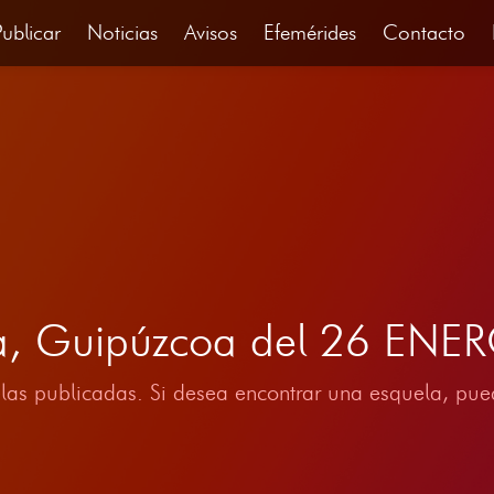
Publicar
Noticias
Avisos
Efemérides
Contacto
a, Guipúzcoa del 26 ENE
las publicadas. Si desea encontrar una esquela, pued