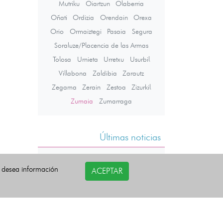
Mutriku
Oiartzun
Olaberria
Oñati
Ordizia
Orendain
Orexa
Orio
Ormaiztegi
Pasaia
Segura
Soraluze/Placencia de las Armas
Tolosa
Urnieta
Urretxu
Usurbil
Villabona
Zaldibia
Zarautz
Zegama
Zerain
Zestoa
Zizurkil
Zumaia
Zumarraga
Últimas noticias
i desea información
ACEPTAR