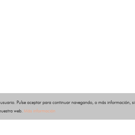
 usuario. Pulse aceptar para continuar navegando, o más información, s
 nuestra web.
Más información