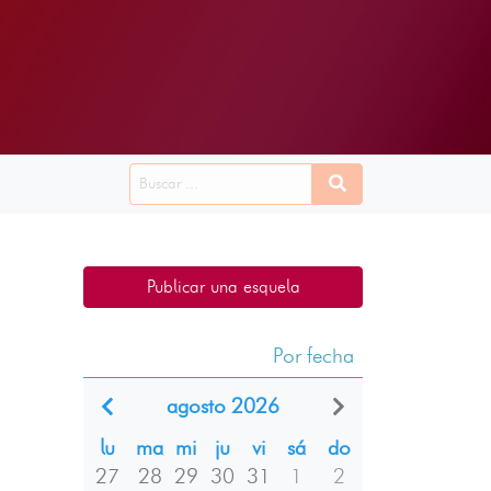
Publicar una esquela
Por fecha
agosto 2026
lu
ma
mi
ju
vi
sá
do
27
28
29
30
31
1
2