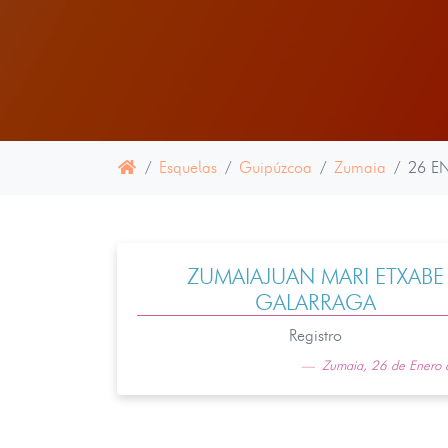
Esquelas
Guipúzcoa
Zumaia
26 E
ZUMAIAJUAN MARI ETXABE
GALARRAGA
Registro
Zumaia, 26 de Enero