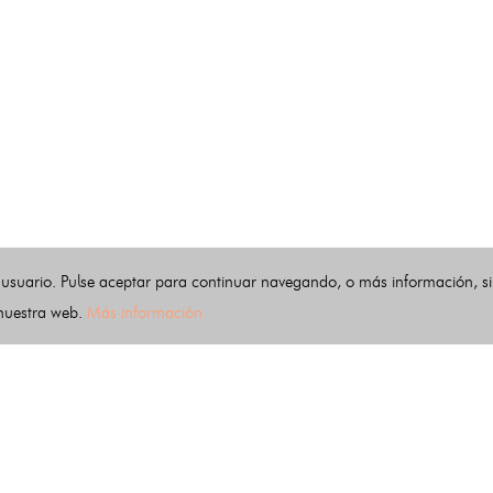
 usuario. Pulse aceptar para continuar navegando, o más información, s
 nuestra web.
Más información