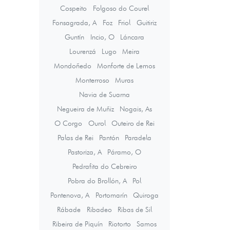
Cospeito
Folgoso do Courel
Fonsagrada, A
Foz
Friol
Guitiriz
Guntín
Incio, O
Láncara
Lourenzá
Lugo
Meira
Mondoñedo
Monforte de Lemos
Monterroso
Muras
Navia de Suarna
Negueira de Muñiz
Nogais, As
O Corgo
Ourol
Outeiro de Rei
Palas de Rei
Pantón
Paradela
Pastoriza, A
Páramo, O
Pedrafita do Cebreiro
Pobra do Brollón, A
Pol
Pontenova, A
Portomarín
Quiroga
Rábade
Ribadeo
Ribas de Sil
Ribeira de Piquín
Riotorto
Samos