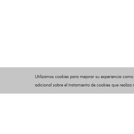
Utilizamos cookies para mejorar su experiencia como
adicional sobre el tratamiento de cookies que realiza
Esquelas
Publicar esquelas
Noticias
Buscador