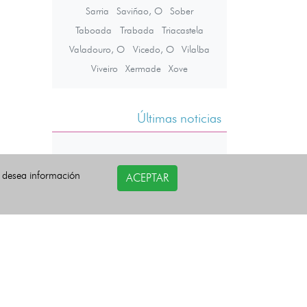
Sarria
Saviñao, O
Sober
Taboada
Trabada
Triacastela
Valadouro, O
Vicedo, O
Vilalba
Viveiro
Xermade
Xove
Últimas noticias
i desea información
ACEPTAR
COPYRIGHT©
esquelas.es
2026.
Todos los derechos reservados.
Política de privacidad
Política de Cookies