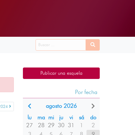
Publicar una esquela
Por fecha
agosto 2026
2024
lu
ma
mi
ju
vi
sá
do
27
28
29
30
31
1
2
3
4
5
6
7
8
9