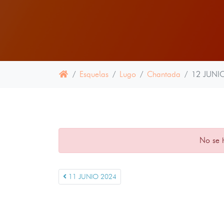
Esquelas
Lugo
Chantada
12 JUNI
No se 
11 JUNIO 2024