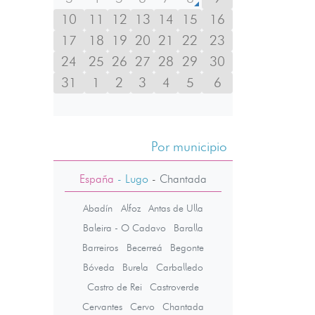
10
11
12
13
14
15
16
17
18
19
20
21
22
23
24
25
26
27
28
29
30
31
1
2
3
4
5
6
Por municipio
España
- Lugo
-
Chantada
Abadín
Alfoz
Antas de Ulla
Baleira - O Cadavo
Baralla
Barreiros
Becerreá
Begonte
Bóveda
Burela
Carballedo
Castro de Rei
Castroverde
Cervantes
Cervo
Chantada