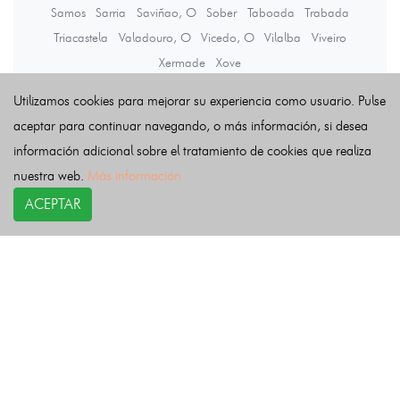
Samos
Sarria
Saviñao, O
Sober
Taboada
Trabada
Triacastela
Valadouro, O
Vicedo, O
Vilalba
Viveiro
Xermade
Xove
Utilizamos cookies para mejorar su experiencia como usuario. Pulse
Últimas noticias
aceptar para continuar navegando, o más información, si desea
información adicional sobre el tratamiento de cookies que realiza
nuestra web.
Más información
ACEPTAR
COPYRIGHT©
esquelas.es
2026.
Esquelas
Todos los derechos reservados.
Publicar esquelas
Noticias
Política de privacidad
Buscador
Política de Cookies
Condiciones de uso