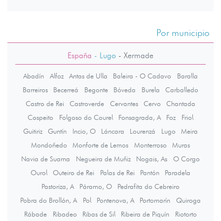
Por municipio
España
- Lugo
-
Xermade
Abadín
Alfoz
Antas de Ulla
Baleira - O Cadavo
Baralla
Barreiros
Becerreá
Begonte
Bóveda
Burela
Carballedo
Castro de Rei
Castroverde
Cervantes
Cervo
Chantada
Cospeito
Folgoso do Courel
Fonsagrada, A
Foz
Friol
Guitiriz
Guntín
Incio, O
Láncara
Lourenzá
Lugo
Meira
Mondoñedo
Monforte de Lemos
Monterroso
Muras
Navia de Suarna
Negueira de Muñiz
Nogais, As
O Corgo
Ourol
Outeiro de Rei
Palas de Rei
Pantón
Paradela
Pastoriza, A
Páramo, O
Pedrafita do Cebreiro
Pobra do Brollón, A
Pol
Pontenova, A
Portomarín
Quiroga
Rábade
Ribadeo
Ribas de Sil
Ribeira de Piquín
Riotorto