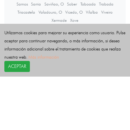
Samos
Sarria
Saviñao, O
Sober
Taboada
Trabada
Triacastela
Valadouro, O
Vicedo, O
Vilalba
Viveiro
Xermade
Xove
Utilizamos cookies para mejorar su experiencia como usuario. Pulse
Últimas noticias
aceptar para continuar navegando, o más información, si desea
información adicional sobre el tratamiento de cookies que realiza
nuestra web.
Más información
ACEPTAR
COPYRIGHT©
esquelas.es
2026.
Esquelas
Todos los derechos reservados.
Publicar esquelas
Noticias
Política de privacidad
Buscador
Política de Cookies
Condiciones de uso