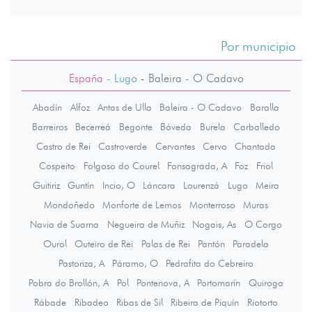
Por municipio
España
- Lugo
-
Baleira - O Cadavo
Abadín
Alfoz
Antas de Ulla
Baleira - O Cadavo
Baralla
Barreiros
Becerreá
Begonte
Bóveda
Burela
Carballedo
Castro de Rei
Castroverde
Cervantes
Cervo
Chantada
Cospeito
Folgoso do Courel
Fonsagrada, A
Foz
Friol
Guitiriz
Guntín
Incio, O
Láncara
Lourenzá
Lugo
Meira
Mondoñedo
Monforte de Lemos
Monterroso
Muras
Navia de Suarna
Negueira de Muñiz
Nogais, As
O Corgo
Ourol
Outeiro de Rei
Palas de Rei
Pantón
Paradela
Pastoriza, A
Páramo, O
Pedrafita do Cebreiro
Pobra do Brollón, A
Pol
Pontenova, A
Portomarín
Quiroga
Rábade
Ribadeo
Ribas de Sil
Ribeira de Piquín
Riotorto