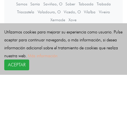
Samos
Sarria
Saviñao, O
Sober
Taboada
Trabada
Triacastela
Valadouro, O
Vicedo, O
Vilalba
Viveiro
Xermade
Xove
Utilizamos cookies para mejorar su experiencia como usuario. Pulse
Últimas noticias
aceptar para continuar navegando, o más información, si desea
información adicional sobre el tratamiento de cookies que realiza
nuestra web.
Más información
ACEPTAR
COPYRIGHT©
esquelas.es
2026.
Esquelas
Todos los derechos reservados.
Publicar esquelas
Noticias
Política de privacidad
Buscador
Política de Cookies
Condiciones de uso