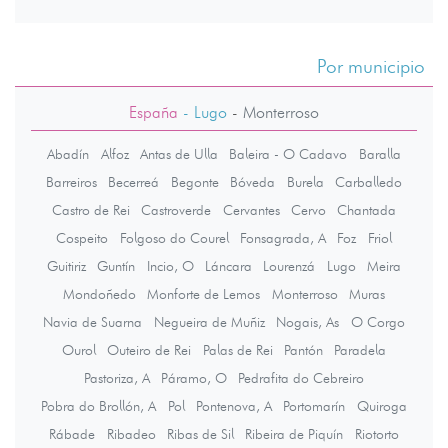
Por municipio
España
- Lugo
-
Monterroso
Abadín
Alfoz
Antas de Ulla
Baleira - O Cadavo
Baralla
Barreiros
Becerreá
Begonte
Bóveda
Burela
Carballedo
Castro de Rei
Castroverde
Cervantes
Cervo
Chantada
Cospeito
Folgoso do Courel
Fonsagrada, A
Foz
Friol
Guitiriz
Guntín
Incio, O
Láncara
Lourenzá
Lugo
Meira
Mondoñedo
Monforte de Lemos
Monterroso
Muras
Navia de Suarna
Negueira de Muñiz
Nogais, As
O Corgo
Ourol
Outeiro de Rei
Palas de Rei
Pantón
Paradela
Pastoriza, A
Páramo, O
Pedrafita do Cebreiro
Pobra do Brollón, A
Pol
Pontenova, A
Portomarín
Quiroga
Rábade
Ribadeo
Ribas de Sil
Ribeira de Piquín
Riotorto