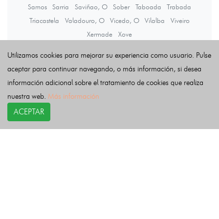
Samos
Sarria
Saviñao, O
Sober
Taboada
Trabada
Triacastela
Valadouro, O
Vicedo, O
Vilalba
Viveiro
Xermade
Xove
Utilizamos cookies para mejorar su experiencia como usuario. Pulse
Últimas noticias
aceptar para continuar navegando, o más información, si desea
información adicional sobre el tratamiento de cookies que realiza
nuestra web.
Más información
ACEPTAR
COPYRIGHT©
esquelas.es
2026.
Esquelas
Todos los derechos reservados.
Publicar esquelas
Noticias
Política de privacidad
Buscador
Política de Cookies
Condiciones de uso