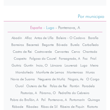
Por municipio
España
- Lugo
-
Pontenova, A
Abadín
Alfoz
Antas de Ulla
Baleira - O Cadavo
Baralla
Barreiros
Becerreá
Begonte
Bóveda
Burela
Carballedo
Castro de Rei
Castroverde
Cervantes
Cervo
Chantada
Cospeito
Folgoso do Courel
Fonsagrada, A
Foz
Friol
Guitiriz
Guntín
Incio, O
Láncara
Lourenzá
Lugo
Meira
Mondoñedo
Monforte de Lemos
Monterroso
Muras
Navia de Suarna
Negueira de Muñiz
Nogais, As
O Corgo
Ourol
Outeiro de Rei
Palas de Rei
Pantón
Paradela
Pastoriza, A
Páramo, O
Pedrafita do Cebreiro
Pobra do Brollón, A
Pol
Pontenova, A
Portomarín
Quiroga
Rábade
Ribadeo
Ribas de Sil
Ribeira de Piquín
Riotorto