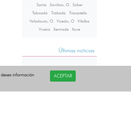
Sarria
Saviñao, O
Sober
Taboada
Trabada
Triacastela
Valadouro, O
Vicedo, O
Vilalba
Viveiro
Xermade
Xove
Últimas noticias
i desea información
ACEPTAR
COPYRIGHT©
esquelas.es
2026.
Todos los derechos reservados.
Política de privacidad
Política de Cookies