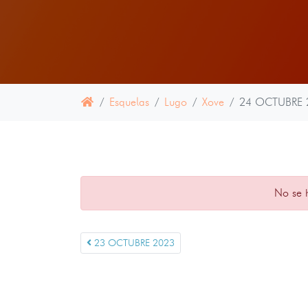
Esquelas
Lugo
Xove
24 OCTUBRE 
No se 
23 OCTUBRE 2023