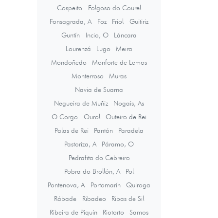
Cospeito
Folgoso do Courel
Fonsagrada, A
Foz
Friol
Guitiriz
Guntín
Incio, O
Láncara
Lourenzá
Lugo
Meira
Mondoñedo
Monforte de Lemos
Monterroso
Muras
Navia de Suarna
Negueira de Muñiz
Nogais, As
O Corgo
Ourol
Outeiro de Rei
Palas de Rei
Pantón
Paradela
Pastoriza, A
Páramo, O
Pedrafita do Cebreiro
Pobra do Brollón, A
Pol
Pontenova, A
Portomarín
Quiroga
Rábade
Ribadeo
Ribas de Sil
Ribeira de Piquín
Riotorto
Samos