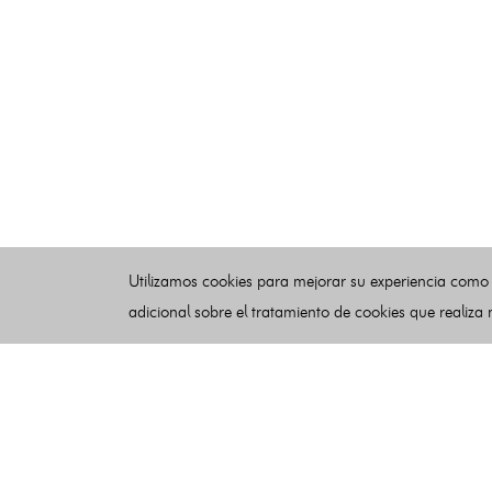
Utilizamos cookies para mejorar su experiencia como
adicional sobre el tratamiento de cookies que realiza
Esquelas
Publicar esquelas
Noticias
Buscador