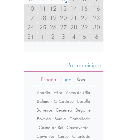
10
11
12
13
14
15
16
17
18
19
20
21
22
23
24
25
26
27
28
29
30
31
1
2
3
4
5
6
Por municipio
España
- Lugo
-
Xove
Abadín
Alfoz
Antas de Ulla
Baleira - O Cadavo
Baralla
Barreiros
Becerreá
Begonte
Bóveda
Burela
Carballedo
Castro de Rei
Castroverde
Cervantes
Cervo
Chantada