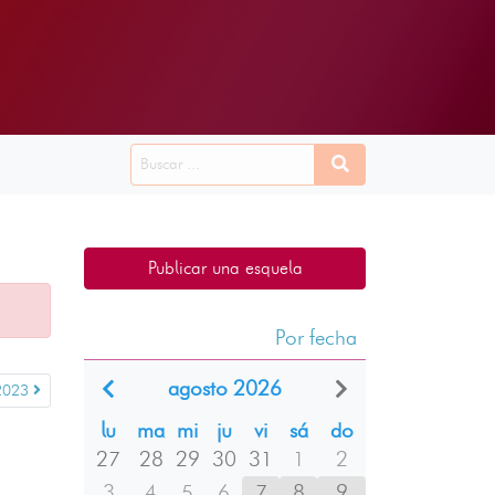
Publicar una esquela
Por fecha
agosto 2026
2023
lu
ma
mi
ju
vi
sá
do
27
28
29
30
31
1
2
3
4
5
6
7
8
9