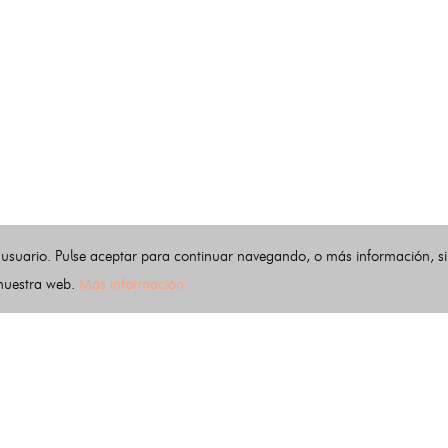
 usuario. Pulse aceptar para continuar navegando, o más información, s
 nuestra web.
Más información