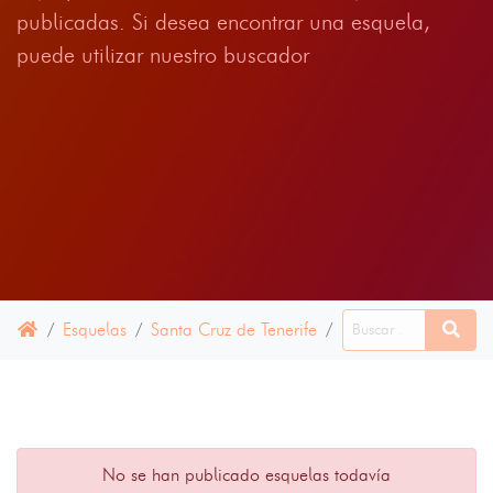
publicadas. Si desea encontrar una esquela,
puede utilizar nuestro buscador
Esquelas
Santa Cruz de Tenerife
Hermigua
04 OC
No se han publicado esquelas todavía