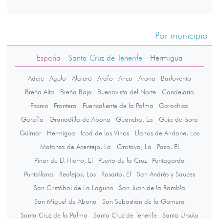
Por municipio
España
- Santa Cruz de Tenerife
-
Hermigua
Adeje
Agulo
Alajeró
Arafo
Arico
Arona
Barlovento
Breña Alta
Breña Baja
Buenavista del Norte
Candelaria
Fasnia
Frontera
Fuencaliente de la Palma
Garachico
Garafía
Granadilla de Abona
Guancha, La
Guía de Isora
Güímar
Hermigua
Icod de los Vinos
Llanos de Aridane, Los
Matanza de Acentejo, La
Orotava, La
Paso, El
Pinar de El Hierro, El
Puerto de la Cruz
Puntagorda
Puntallana
Realejos, Los
Rosario, El
San Andrés y Sauces
San Cristóbal de La Laguna
San Juan de la Rambla
San Miguel de Abona
San Sebastián de la Gomera
Santa Cruz de la Palma
Santa Cruz de Tenerife
Santa Úrsula