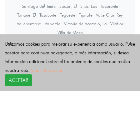
Santiago del Teide
Sauzal, El
Silos, Los
Tacoronte
Tanque, El
Tazacorte
Tegueste
Tijarafe
Valle Gran Rey
Vallehermoso
Valverde
Victoria de Acentejo, La
Vilaflor
Villa de Mazo
Utilizamos cookies para mejorar su experiencia como usuario. Pulse
aceptar para continuar navegando, o más información, si desea
Últimas noticias
información adicional sobre el tratamiento de cookies que realiza
nuestra web.
Más información
ACEPTAR
COPYRIGHT©
esquelas.es
2026.
Esquelas
Todos los derechos reservados.
Publicar esquelas
Noticias
Política de privacidad
Buscador