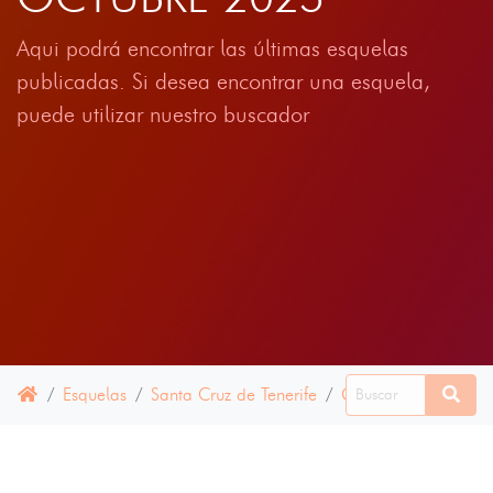
Aqui podrá encontrar las últimas esquelas
publicadas. Si desea encontrar una esquela,
puede utilizar nuestro buscador
Esquelas
Santa Cruz de Tenerife
Guancha, La
04 