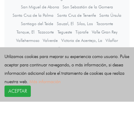
San Miguel de Abona
San Sebastián de la Gomera
Santa Cruz de la Palma
Santa Cruz de Tenerife
Santa Úrsula
Santiago del Teide
Sauzal, El
Silos, Los
Tacoronte
Tanque, El
Tazacorte
Tegueste
Tijarafe
Valle Gran Rey
Vallehermoso
Valverde
Victoria de Acentejo, La
Vilaflor
Villa de Mazo
Utilizamos cookies para mejorar su experiencia como usuario. Pulse
aceptar para continuar navegando, o más información, si desea
Últimas noticias
información adicional sobre el tratamiento de cookies que realiza
nuestra web.
Más información
ACEPTAR
COPYRIGHT©
esquelas.es
2026.
Esquelas
Todos los derechos reservados.