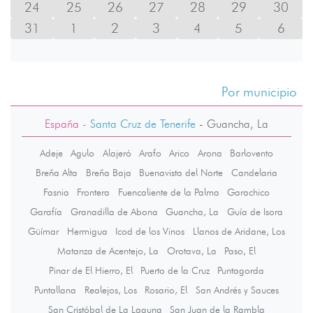
24
25
26
27
28
29
30
31
1
2
3
4
5
6
Por municipio
España
- Santa Cruz de Tenerife
-
Guancha, La
Adeje
Agulo
Alajeró
Arafo
Arico
Arona
Barlovento
Breña Alta
Breña Baja
Buenavista del Norte
Candelaria
Fasnia
Frontera
Fuencaliente de la Palma
Garachico
Garafía
Granadilla de Abona
Guancha, La
Guía de Isora
Güímar
Hermigua
Icod de los Vinos
Llanos de Aridane, Los
Matanza de Acentejo, La
Orotava, La
Paso, El
Pinar de El Hierro, El
Puerto de la Cruz
Puntagorda
Puntallana
Realejos, Los
Rosario, El
San Andrés y Sauces
San Cristóbal de La Laguna
San Juan de la Rambla