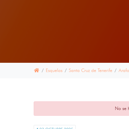
Esquelas
Santa Cruz de Tenerife
Araf
No se 