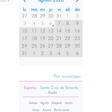
2025
lu
ma
mi
ju
vi
sá
do
27
28
29
30
31
1
2
3
4
5
6
7
8
9
10
11
12
13
14
15
16
17
18
19
20
21
22
23
24
25
26
27
28
29
30
31
1
2
3
4
5
6
Por municipio
España
- Santa Cruz de Tenerife
-
Arafo
Adeje
Agulo
Alajeró
Arafo
Arico
Arona
Barlovento