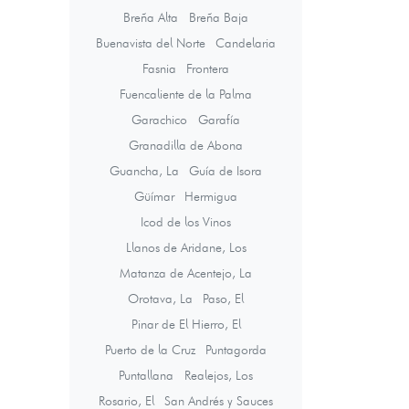
Breña Alta
Breña Baja
Buenavista del Norte
Candelaria
Fasnia
Frontera
Fuencaliente de la Palma
Garachico
Garafía
Granadilla de Abona
Guancha, La
Guía de Isora
Güímar
Hermigua
Icod de los Vinos
Llanos de Aridane, Los
Matanza de Acentejo, La
Orotava, La
Paso, El
Pinar de El Hierro, El
Puerto de la Cruz
Puntagorda
Puntallana
Realejos, Los
Rosario, El
San Andrés y Sauces