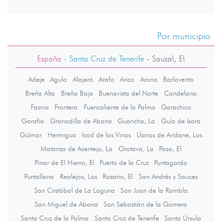
Por municipio
España
- Santa Cruz de Tenerife
-
Sauzal, El
Adeje
Agulo
Alajeró
Arafo
Arico
Arona
Barlovento
Breña Alta
Breña Baja
Buenavista del Norte
Candelaria
Fasnia
Frontera
Fuencaliente de la Palma
Garachico
Garafía
Granadilla de Abona
Guancha, La
Guía de Isora
Güímar
Hermigua
Icod de los Vinos
Llanos de Aridane, Los
Matanza de Acentejo, La
Orotava, La
Paso, El
Pinar de El Hierro, El
Puerto de la Cruz
Puntagorda
Puntallana
Realejos, Los
Rosario, El
San Andrés y Sauces
San Cristóbal de La Laguna
San Juan de la Rambla
San Miguel de Abona
San Sebastián de la Gomera
Santa Cruz de la Palma
Santa Cruz de Tenerife
Santa Úrsula