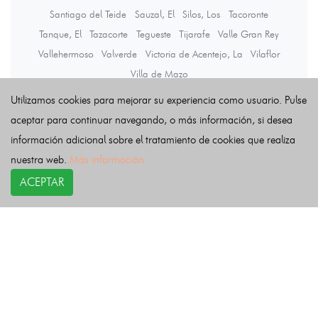
Santiago del Teide
Sauzal, El
Silos, Los
Tacoronte
Tanque, El
Tazacorte
Tegueste
Tijarafe
Valle Gran Rey
Vallehermoso
Valverde
Victoria de Acentejo, La
Vilaflor
Villa de Mazo
Utilizamos cookies para mejorar su experiencia como usuario. Pulse
aceptar para continuar navegando, o más información, si desea
Últimas noticias
información adicional sobre el tratamiento de cookies que realiza
nuestra web.
Más información
ACEPTAR
COPYRIGHT©
esquelas.es
2026.
Esquelas
Todos los derechos reservados.
Publicar esquelas
Noticias
Política de privacidad
Buscador