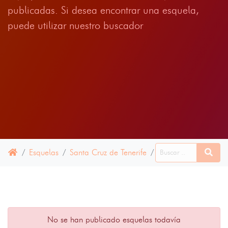
publicadas. Si desea encontrar una esquela,
puede utilizar nuestro buscador
Esquelas
Santa Cruz de Tenerife
Sauzal, El
28 ABR
No se han publicado esquelas todavía