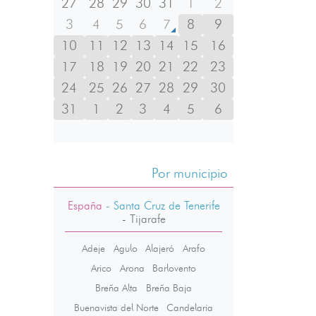
27
28
29
30
31
1
2
3
4
5
6
7
8
9
10
11
12
13
14
15
16
17
18
19
20
21
22
23
24
25
26
27
28
29
30
31
1
2
3
4
5
6
Por municipio
España
- Santa Cruz de Tenerife
-
Tijarafe
Adeje
Agulo
Alajeró
Arafo
Arico
Arona
Barlovento
Breña Alta
Breña Baja
Buenavista del Norte
Candelaria