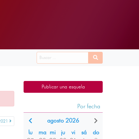
Publicar una esquela
Por fecha
agosto 2026
 2021
lu
ma
mi
ju
vi
sá
do