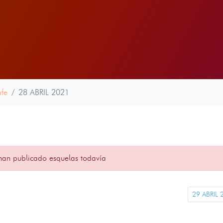
afe
28 ABRIL 2021
han publicado esquelas todavía
29 ABRIL