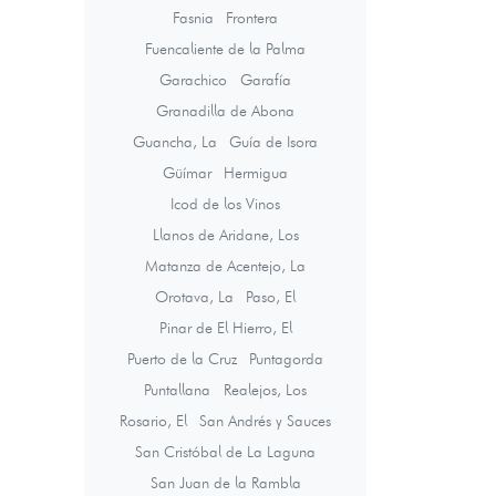
Fasnia
Frontera
Fuencaliente de la Palma
Garachico
Garafía
Granadilla de Abona
Guancha, La
Guía de Isora
Güímar
Hermigua
Icod de los Vinos
Llanos de Aridane, Los
Matanza de Acentejo, La
Orotava, La
Paso, El
Pinar de El Hierro, El
Puerto de la Cruz
Puntagorda
Puntallana
Realejos, Los
Rosario, El
San Andrés y Sauces
San Cristóbal de La Laguna
San Juan de la Rambla