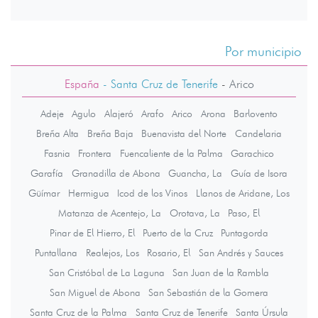
Por municipio
España
- Santa Cruz de Tenerife
-
Arico
Adeje
Agulo
Alajeró
Arafo
Arico
Arona
Barlovento
Breña Alta
Breña Baja
Buenavista del Norte
Candelaria
Fasnia
Frontera
Fuencaliente de la Palma
Garachico
Garafía
Granadilla de Abona
Guancha, La
Guía de Isora
Güímar
Hermigua
Icod de los Vinos
Llanos de Aridane, Los
Matanza de Acentejo, La
Orotava, La
Paso, El
Pinar de El Hierro, El
Puerto de la Cruz
Puntagorda
Puntallana
Realejos, Los
Rosario, El
San Andrés y Sauces
San Cristóbal de La Laguna
San Juan de la Rambla
San Miguel de Abona
San Sebastián de la Gomera
Santa Cruz de la Palma
Santa Cruz de Tenerife
Santa Úrsula