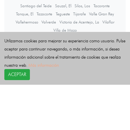
Santiago del Teide
Sauzal, El
Silos, Los
Tacoronte
Tanque, El
Tazacorte
Tegueste
Tijarafe
Valle Gran Rey
Vallehermoso
Valverde
Victoria de Acentejo, La
Vilaflor
Villa de Mazo
Utilizamos cookies para mejorar su experiencia como usuario. Pulse
aceptar para continuar navegando, o más información, si desea
Últimas noticias
información adicional sobre el tratamiento de cookies que realiza
nuestra web.
Más información
ACEPTAR
COPYRIGHT©
esquelas.es
2026.
Esquelas
Todos los derechos reservados.
Publicar esquelas
Noticias
Política de privacidad
Buscador