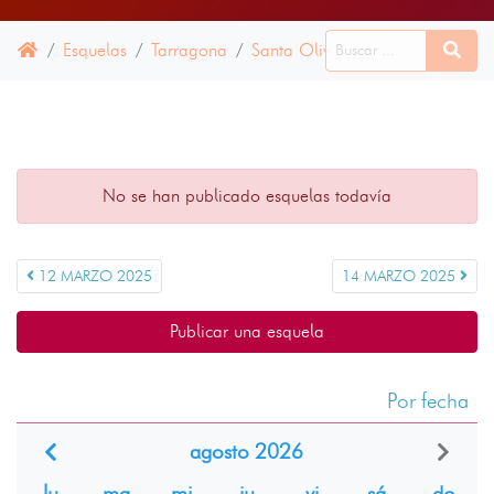
Esquelas
Tarragona
Santa Oliva
13 MARZO 202
No se han publicado esquelas todavía
12 MARZO 2025
14 MARZO 2025
Publicar una esquela
Por fecha
agosto 2026
lu
ma
mi
ju
vi
sá
do