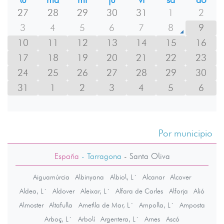
27
28
29
30
31
1
2
3
4
5
6
7
8
9
10
11
12
13
14
15
16
17
18
19
20
21
22
23
24
25
26
27
28
29
30
31
1
2
3
4
5
6
Por municipio
España
- Tarragona
-
Santa Oliva
Aiguamúrcia
Albinyana
Albiol, L´
Alcanar
Alcover
Aldea, L´
Aldover
Aleixar, L´
Alfara de Carles
Alforja
Alió
Almoster
Altafulla
Ametlla de Mar, L´
Ampolla, L´
Amposta
Arboç, L´
Arbolí
Argentera, L´
Arnes
Ascó