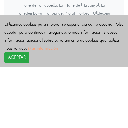
Torre de Fontaubella, La
Torre de l´Espanyol, La
Torredembarra
Torroja del Priorat
Tortosa
Ulldecona
Ulldemolins
Vallclara
Vallfogona de Riucorb
Vallmoll
Valls
Utilizamos cookies para mejorar su experiencia como usuario. Pulse
Vandellòs i l´Hospitalet de l´Infant
Vendrell, El
aceptar para continuar navegando, o más información, si desea
Vespella de Gaià
Vila-rodona
Vila-seca
Vilabella
información adicional sobre el tratamiento de cookies que realiza
Vilalba dels Arcs
Vilallonga del Camp
Vilanova de Prades
nuestra web.
Más información
Vilanova d´Escornalbou
Vilaplana
Vilaverd
Vilella Alta, La
ACEPTAR
Vilella Baixa, La
Vimbodí i Poblet
Vinebre
Vinyols i els Arcs
Xerta
Últimas noticias