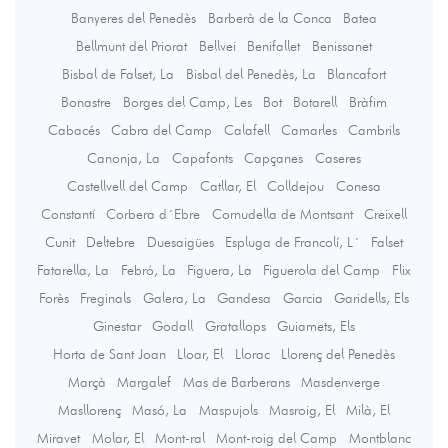
Banyeres del Penedès
Barberà de la Conca
Batea
Bellmunt del Priorat
Bellvei
Benifallet
Benissanet
Bisbal de Falset, La
Bisbal del Penedès, La
Blancafort
Bonastre
Borges del Camp, Les
Bot
Botarell
Bràfim
Cabacés
Cabra del Camp
Calafell
Camarles
Cambrils
Canonja, La
Capafonts
Capçanes
Caseres
Castellvell del Camp
Catllar, El
Colldejou
Conesa
Constantí
Corbera d´Ebre
Cornudella de Montsant
Creixell
Cunit
Deltebre
Duesaigües
Espluga de Francolí, L´
Falset
Fatarella, La
Febró, La
Figuera, La
Figuerola del Camp
Flix
Forès
Freginals
Galera, La
Gandesa
Garcia
Garidells, Els
Ginestar
Godall
Gratallops
Guiamets, Els
Horta de Sant Joan
Lloar, El
Llorac
Llorenç del Penedès
Marçà
Margalef
Mas de Barberans
Masdenverge
Masllorenç
Masó, La
Maspujols
Masroig, El
Milà, El
Miravet
Molar, El
Mont-ral
Mont-roig del Camp
Montblanc