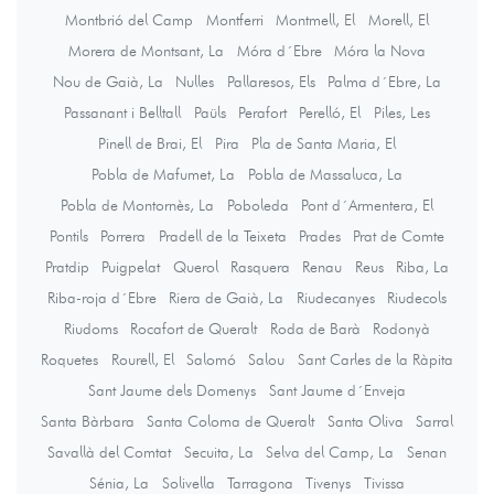
Montbrió del Camp
Montferri
Montmell, El
Morell, El
Morera de Montsant, La
Móra d´Ebre
Móra la Nova
Nou de Gaià, La
Nulles
Pallaresos, Els
Palma d´Ebre, La
Passanant i Belltall
Paüls
Perafort
Perelló, El
Piles, Les
Pinell de Brai, El
Pira
Pla de Santa Maria, El
Pobla de Mafumet, La
Pobla de Massaluca, La
Pobla de Montornès, La
Poboleda
Pont d´Armentera, El
Pontils
Porrera
Pradell de la Teixeta
Prades
Prat de Comte
Pratdip
Puigpelat
Querol
Rasquera
Renau
Reus
Riba, La
Riba-roja d´Ebre
Riera de Gaià, La
Riudecanyes
Riudecols
Riudoms
Rocafort de Queralt
Roda de Barà
Rodonyà
Roquetes
Rourell, El
Salomó
Salou
Sant Carles de la Ràpita
Sant Jaume dels Domenys
Sant Jaume d´Enveja
Santa Bàrbara
Santa Coloma de Queralt
Santa Oliva
Sarral
Savallà del Comtat
Secuita, La
Selva del Camp, La
Senan
Sénia, La
Solivella
Tarragona
Tivenys
Tivissa