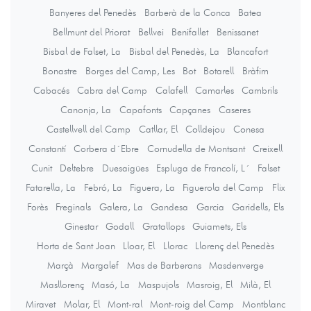
Banyeres del Penedès
Barberà de la Conca
Batea
Bellmunt del Priorat
Bellvei
Benifallet
Benissanet
Bisbal de Falset, La
Bisbal del Penedès, La
Blancafort
Bonastre
Borges del Camp, Les
Bot
Botarell
Bràfim
Cabacés
Cabra del Camp
Calafell
Camarles
Cambrils
Canonja, La
Capafonts
Capçanes
Caseres
Castellvell del Camp
Catllar, El
Colldejou
Conesa
Constantí
Corbera d´Ebre
Cornudella de Montsant
Creixell
Cunit
Deltebre
Duesaigües
Espluga de Francolí, L´
Falset
Fatarella, La
Febró, La
Figuera, La
Figuerola del Camp
Flix
Forès
Freginals
Galera, La
Gandesa
Garcia
Garidells, Els
Ginestar
Godall
Gratallops
Guiamets, Els
Horta de Sant Joan
Lloar, El
Llorac
Llorenç del Penedès
Marçà
Margalef
Mas de Barberans
Masdenverge
Masllorenç
Masó, La
Maspujols
Masroig, El
Milà, El
Miravet
Molar, El
Mont-ral
Mont-roig del Camp
Montblanc