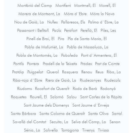
Montbrió del Camp
Montferri
Montmell, El
Morell, El
Morera de Montsant, La
Móra d´Ebre
Móra la Nova
Nou de Gaià, La
Nulles
Pallaresos, Els
Palma d´Ebre, La
Passanant i Belltall
Paüls
Perafort
Perelló, El
Piles, Les
Pinell de Brai, El
Pira
Pla de Santa Maria, El
Pobla de Mafumet, La
Pobla de Massaluca, La
Pobla de Montornès, La
Poboleda
Pont d´Armentera, El
Pontils
Porrera
Pradell de la Teixeta
Prades
Prat de Comte
Pratdip
Puigpelat
Querol
Rasquera
Renau
Reus
Riba, La
Riba-roja d´Ebre
Riera de Gaià, La
Riudecanyes
Riudecols
Riudoms
Rocafort de Queralt
Roda de Barà
Rodonyà
Roquetes
Rourell, El
Salomó
Salou
Sant Carles de la Ràpita
Sant Jaume dels Domenys
Sant Jaume d´Enveja
Santa Bàrbara
Santa Coloma de Queralt
Santa Oliva
Sarral
Savallà del Comtat
Secuita, La
Selva del Camp, La
Senan
Sénia, La
Solivella
Tarragona
Tivenys
Tivissa