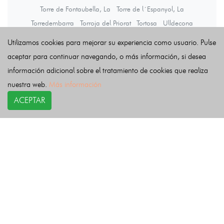
Torre de Fontaubella, La
Torre de l´Espanyol, La
Torredembarra
Torroja del Priorat
Tortosa
Ulldecona
Ulldemolins
Vallclara
Vallfogona de Riucorb
Vallmoll
Valls
Utilizamos cookies para mejorar su experiencia como usuario. Pulse
Vandellòs i l´Hospitalet de l´Infant
Vendrell, El
aceptar para continuar navegando, o más información, si desea
Vespella de Gaià
Vila-rodona
Vila-seca
Vilabella
información adicional sobre el tratamiento de cookies que realiza
Vilalba dels Arcs
Vilallonga del Camp
Vilanova de Prades
nuestra web.
Más información
Vilanova d´Escornalbou
Vilaplana
Vilaverd
Vilella Alta, La
ACEPTAR
Vilella Baixa, La
Vimbodí i Poblet
Vinebre
Vinyols i els Arcs
Xerta
Últimas noticias