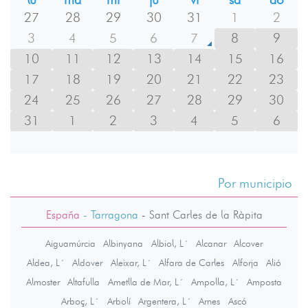
27
28
29
30
31
1
2
3
4
5
6
7
8
9
10
11
12
13
14
15
16
17
18
19
20
21
22
23
24
25
26
27
28
29
30
31
1
2
3
4
5
6
Por municipio
España
- Tarragona
-
Sant Carles de la Ràpita
Aiguamúrcia
Albinyana
Albiol, L´
Alcanar
Alcover
Aldea, L´
Aldover
Aleixar, L´
Alfara de Carles
Alforja
Alió
Almoster
Altafulla
Ametlla de Mar, L´
Ampolla, L´
Amposta
Arboç, L´
Arbolí
Argentera, L´
Arnes
Ascó