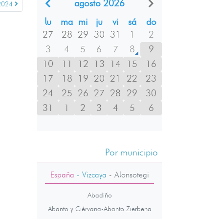
agosto 2026
2024
lu
ma
mi
ju
vi
sá
do
27
28
29
30
31
1
2
3
4
5
6
7
8
9
10
11
12
13
14
15
16
17
18
19
20
21
22
23
24
25
26
27
28
29
30
31
1
2
3
4
5
6
Por municipio
España
- Vizcaya
-
Alonsotegi
Abadiño
Abanto y Ciérvana-Abanto Zierbena