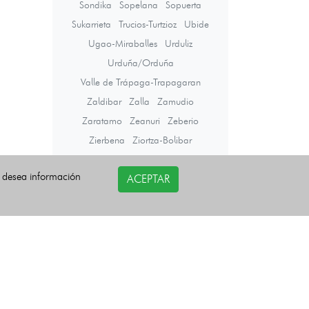
Sondika
Sopelana
Sopuerta
Sukarrieta
Trucios-Turtzioz
Ubide
Ugao-Miraballes
Urduliz
Urduña/Orduña
Valle de Trápaga-Trapagaran
Zaldibar
Zalla
Zamudio
Zaratamo
Zeanuri
Zeberio
Zierbena
Ziortza-Bolibar
i desea información
ACEPTAR
Últimas noticias