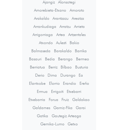
Ajangiz
Alonsotegi
Amorebieta-Etxano
Amoroto
Arakaldo
Arantzazu
Areatza
Arrankudiaga
Arratzu
Arrieta
Arrigorriaga
Artea
Artzentales
Atxondo
Aulesti
Bakio
Balmaseda
Barakaldo
Barrika
Basauri
Bedia
Berango
Bermeo
Berriatua
Berriz
Bilbao
Busturia
Derio
Dima
Durango
Ea
Elantxobe
Elorrio
Erandio
Ereño
Ermua
Errigoiti
Etxebarri
Etxebarria
Forua
Fruiz
Galdakao
Galdames
Gamiz-Fika
Garai
Gatika
Gautegiz Arteaga
Gernika-Lumo
Getxo