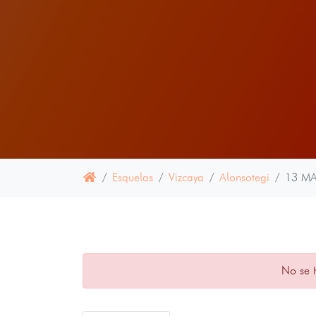
Esquelas
Vizcaya
Alonsotegi
13 M
No se 