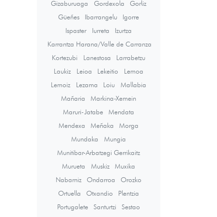
Gizaburuaga
Gordexola
Gorliz
Güeñes
Ibarrangelu
Igorre
Ispaster
Iurreta
Izurtza
Karrantza Harana/Valle de Carranza
Kortezubi
Lanestosa
Larrabetzu
Laukiz
Leioa
Lekeitio
Lemoa
Lemoiz
Lezama
Loiu
Mallabia
Mañaria
Markina-Xemein
Maruri-Jatabe
Mendata
Mendexa
Meñaka
Morga
Mundaka
Mungia
Munitibar-Arbatzegi Gerrikaitz
Murueta
Muskiz
Muxika
Nabarniz
Ondarroa
Orozko
Ortuella
Otxandio
Plentzia
Portugalete
Santurtzi
Sestao