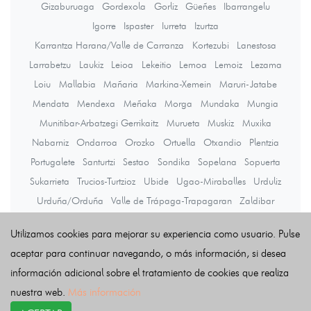
Gizaburuaga
Gordexola
Gorliz
Güeñes
Ibarrangelu
Igorre
Ispaster
Iurreta
Izurtza
Karrantza Harana/Valle de Carranza
Kortezubi
Lanestosa
Larrabetzu
Laukiz
Leioa
Lekeitio
Lemoa
Lemoiz
Lezama
Loiu
Mallabia
Mañaria
Markina-Xemein
Maruri-Jatabe
Mendata
Mendexa
Meñaka
Morga
Mundaka
Mungia
Munitibar-Arbatzegi Gerrikaitz
Murueta
Muskiz
Muxika
Nabarniz
Ondarroa
Orozko
Ortuella
Otxandio
Plentzia
Portugalete
Santurtzi
Sestao
Sondika
Sopelana
Sopuerta
Sukarrieta
Trucios-Turtzioz
Ubide
Ugao-Miraballes
Urduliz
Urduña/Orduña
Valle de Trápaga-Trapagaran
Zaldibar
Zalla
Zamudio
Zaratamo
Zeanuri
Zeberio
Zierbena
Utilizamos cookies para mejorar su experiencia como usuario. Pulse
Ziortza-Bolibar
aceptar para continuar navegando, o más información, si desea
información adicional sobre el tratamiento de cookies que realiza
Últimas noticias
nuestra web.
Más información