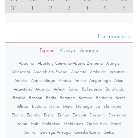
31
1
2
3
4
5
6
Por municipio
España
- Vizcaya
-
Amoroto
Abadiño
Abanto y Ciérvana-Abanto Zierbena
Ajangiz
Alonsotegi
Amorebieta-Etxano
Amoroto
Arakaldo
Arantzazu
Areatza
Arrankudiaga
Arratzu
Arrieta
Arrigorriaga
Artea
Artzentales
Atxondo
Aulesti
Bakio
Balmaseda
Barakaldo
Barrika
Basauri
Bedia
Berango
Bermeo
Berriatua
Berriz
Bilbao
Busturia
Derio
Dima
Durango
Ea
Elantxobe
Elorrio
Erandio
Ereño
Ermua
Errigoiti
Etxebarri
Etxebarria
Forua
Fruiz
Galdakao
Galdames
Gamiz-Fika
Garai
Gatika
Gautegiz Arteaga
Gernika-Lumo
Getxo