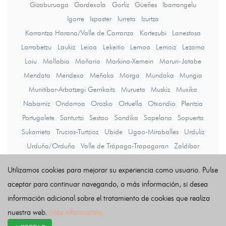
Gizaburuaga
Gordexola
Gorliz
Güeñes
Ibarrangelu
Igorre
Ispaster
Iurreta
Izurtza
Karrantza Harana/Valle de Carranza
Kortezubi
Lanestosa
Larrabetzu
Laukiz
Leioa
Lekeitio
Lemoa
Lemoiz
Lezama
Loiu
Mallabia
Mañaria
Markina-Xemein
Maruri-Jatabe
Mendata
Mendexa
Meñaka
Morga
Mundaka
Mungia
Munitibar-Arbatzegi Gerrikaitz
Murueta
Muskiz
Muxika
Nabarniz
Ondarroa
Orozko
Ortuella
Otxandio
Plentzia
Portugalete
Santurtzi
Sestao
Sondika
Sopelana
Sopuerta
Sukarrieta
Trucios-Turtzioz
Ubide
Ugao-Miraballes
Urduliz
Urduña/Orduña
Valle de Trápaga-Trapagaran
Zaldibar
Zalla
Zamudio
Zaratamo
Zeanuri
Zeberio
Zierbena
Utilizamos cookies para mejorar su experiencia como usuario. Pulse
Ziortza-Bolibar
aceptar para continuar navegando, o más información, si desea
información adicional sobre el tratamiento de cookies que realiza
Últimas noticias
nuestra web.
Más información