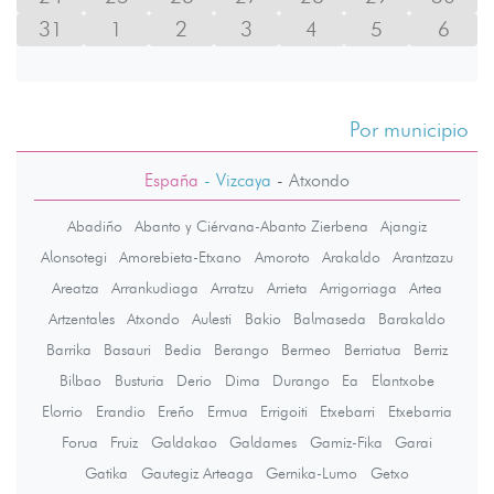
31
1
2
3
4
5
6
Por municipio
España
- Vizcaya
-
Atxondo
Abadiño
Abanto y Ciérvana-Abanto Zierbena
Ajangiz
Alonsotegi
Amorebieta-Etxano
Amoroto
Arakaldo
Arantzazu
Areatza
Arrankudiaga
Arratzu
Arrieta
Arrigorriaga
Artea
Artzentales
Atxondo
Aulesti
Bakio
Balmaseda
Barakaldo
Barrika
Basauri
Bedia
Berango
Bermeo
Berriatua
Berriz
Bilbao
Busturia
Derio
Dima
Durango
Ea
Elantxobe
Elorrio
Erandio
Ereño
Ermua
Errigoiti
Etxebarri
Etxebarria
Forua
Fruiz
Galdakao
Galdames
Gamiz-Fika
Garai
Gatika
Gautegiz Arteaga
Gernika-Lumo
Getxo