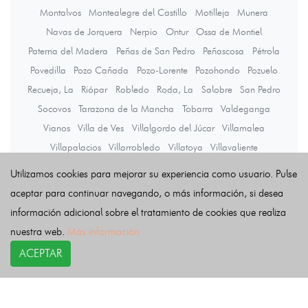
Montalvos
Montealegre del Castillo
Motilleja
Munera
Navas de Jorquera
Nerpio
Ontur
Ossa de Montiel
Paterna del Madera
Peñas de San Pedro
Peñascosa
Pétrola
Povedilla
Pozo Cañada
Pozo-Lorente
Pozohondo
Pozuelo
Recueja, La
Riópar
Robledo
Roda, La
Salobre
San Pedro
Socovos
Tarazona de la Mancha
Tobarra
Valdeganga
Vianos
Villa de Ves
Villalgordo del Júcar
Villamalea
Villapalacios
Villarrobledo
Villatoya
Villavaliente
Villaverde de Guadalimar
Viveros
Yeste
Utilizamos cookies para mejorar su experiencia como usuario. Pulse
aceptar para continuar navegando, o más información, si desea
información adicional sobre el tratamiento de cookies que realiza
Últimas noticias
nuestra web.
Más información
ACEPTAR