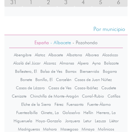
31
1
2
3
4
5
6
Por municipio
España
- Albacete
-
Pozohondo
Abengibre
Alatoz
Albacete
Albatana
Alborea
Alcadozo
Alcalá del Júcar
Alcaraz
Almansa
Alpera
Ayna
Balazote
Ballestero, El
Balsa de Ves
Barrax
Bienservida
Bogarra
Bonete
Bonillo, El
Carcelén
Casas de Juan Núñez
Casas de Lázaro
Casas de Ves
Casas-Ibáñez
Caudete
Cenizate
Chinchilla de Monte-Aragón
Corral-Rubio
Cotillas
Elche de la Sierra
Férez
Fuensanta
Fuente-Álamo
Fuentealbilla
Gineta, La
Golosalvo
Hellín
Herrera, La
Higueruela
Hoya-Gonzalo
Jorquera
Letur
Lezuza
Liétor
Madrigueras
Mahora
Masegoso
Minaya
Molinicos