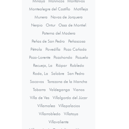
Minaya
Molinicos
Montalvos
Montealegre del Castillo
Motilleja
Munera
Navas de Jorquera
Nerpio
Ontur
Ossa de Montiel
Paterna del Madera
Peñas de San Pedro
Peñascosa
Pétrola
Povedilla
Pozo Cañada
Pozo-Lorente
Pozohondo
Pozuelo
Recueja, La
Riópar
Robledo
Roda, La
Salobre
San Pedro
Socovos
Tarazona de la Mancha
Tobarra
Valdeganga
Vianos
Villa de Ves
Villalgordo del Júcar
Villamalea
Villapalacios
Villarrobledo
Villatoya
Villavaliente