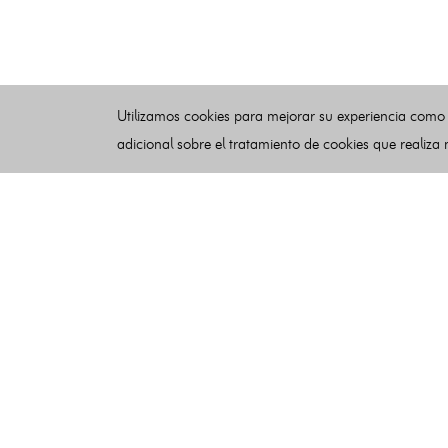
Utilizamos cookies para mejorar su experiencia como
adicional sobre el tratamiento de cookies que realiza
Esquelas
Publicar esquelas
Noticias
Buscador
Condiciones de uso
Contacto