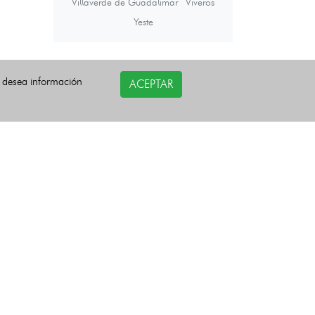
Villaverde de Guadalimar
Viveros
Yeste
Últimas noticias
i desea información
ACEPTAR
COPYRIGHT©
esquelas.es
2026.
Todos los derechos reservados.
Política de privacidad
Política de Cookies