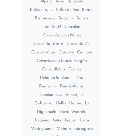
Alpera
Ayna
Balazote
Ballestero, El
Balsa de Ves
Barrax
Bienservida
Bogarra
Bonete
Bonillo, El
Carcelén
Casas de Juan Núñez
Casas de Lázaro
Casas de Ves
Casas-Ibáñez
Caudete
Cenizate
Chinchilla de Monte-Aragón
Corral-Rubio
Cotillas
Elche de la Sierra
Férez
Fuensanta
Fuente-Álamo
Fuentealbilla
Gineta, La
Golosalvo
Hellín
Herrera, La
Higueruela
Hoya-Gonzalo
Jorquera
Letur
Lezuza
Liétor
Madrigueras
Mahora
Masegoso