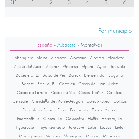
31
1
2
3
4
5
6
Por municipio
España
- Albacete
-
Montalvos
Abengibre
Alatoz
Albacete
Albatana
Alborea
Alcadozo
Alcalá del Júcar
Alcaraz
Almansa
Alpera
Ayna
Balazote
Ballestero, El
Balsa de Ves
Barrax
Bienservida
Bogarra
Bonete
Bonillo, El
Carcelén
Casas de Juan Núñez
Casas de Lázaro
Casas de Ves
Casas-Ibáñez
Caudete
Cenizate
Chinchilla de Monte-Aragón
Corral-Rubio
Cotillas
Elche de la Sierra
Férez
Fuensanta
Fuente-Álamo
Fuentealbilla
Gineta, La
Golosalvo
Hellín
Herrera, La
Higueruela
Hoya-Gonzalo
Jorquera
Letur
Lezuza
Liétor
Madrigueras
Mahora
Masegoso
Minaya
Molinicos