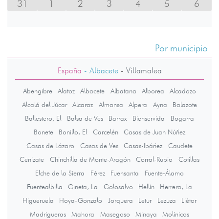
31
1
2
3
4
5
6
Por municipio
España
- Albacete
-
Villamalea
Abengibre
Alatoz
Albacete
Albatana
Alborea
Alcadozo
Alcalá del Júcar
Alcaraz
Almansa
Alpera
Ayna
Balazote
Ballestero, El
Balsa de Ves
Barrax
Bienservida
Bogarra
Bonete
Bonillo, El
Carcelén
Casas de Juan Núñez
Casas de Lázaro
Casas de Ves
Casas-Ibáñez
Caudete
Cenizate
Chinchilla de Monte-Aragón
Corral-Rubio
Cotillas
Elche de la Sierra
Férez
Fuensanta
Fuente-Álamo
Fuentealbilla
Gineta, La
Golosalvo
Hellín
Herrera, La
Higueruela
Hoya-Gonzalo
Jorquera
Letur
Lezuza
Liétor
Madrigueras
Mahora
Masegoso
Minaya
Molinicos