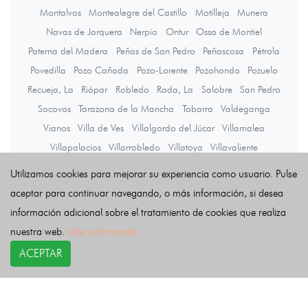
Montalvos
Montealegre del Castillo
Motilleja
Munera
Navas de Jorquera
Nerpio
Ontur
Ossa de Montiel
Paterna del Madera
Peñas de San Pedro
Peñascosa
Pétrola
Povedilla
Pozo Cañada
Pozo-Lorente
Pozohondo
Pozuelo
Recueja, La
Riópar
Robledo
Roda, La
Salobre
San Pedro
Socovos
Tarazona de la Mancha
Tobarra
Valdeganga
Vianos
Villa de Ves
Villalgordo del Júcar
Villamalea
Villapalacios
Villarrobledo
Villatoya
Villavaliente
Villaverde de Guadalimar
Viveros
Yeste
Utilizamos cookies para mejorar su experiencia como usuario. Pulse
aceptar para continuar navegando, o más información, si desea
información adicional sobre el tratamiento de cookies que realiza
Últimas noticias
nuestra web.
Más información
ACEPTAR