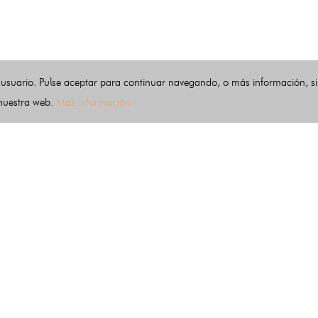
 usuario. Pulse aceptar para continuar navegando, o más información, s
 nuestra web.
Más información