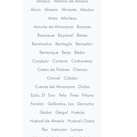
Alhabia
Alhama de Almería
Alicún
Almería
Almócita
Alsodux
Antas
Arboleas
Armuña de Almanzora
Bacares
Bayarque
Bayárcal
Beires
Benahadux
Benitagla
Benizalón
Bentarique
Berja
Bédar
Canjáyar
Cantoria
Carboneras
Castro de Filabres
Chercos
Chirivel
Cóbdar
Cuevas del Almanzora
Dalías
Ejido, El
Enix
Felix
Fines
Fiñana
Fondón
Gallardos, Los
Garrucha
Gádor
Gérgal
Huécija
Huércal de Almería
Huércal-Overa
Illar
Instinción
Laroya