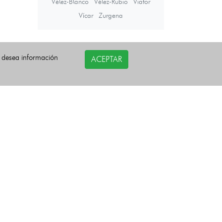
Vélez-Blanco
Vélez-Rubio
Viator
Vícar
Zurgena
Últimas noticias
i desea información
ACEPTAR
COPYRIGHT©
esquelas.es
2026.
Todos los derechos reservados.
Política de privacidad
Política de Cookies