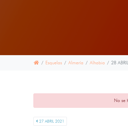
Esquelas
Almería
Alhabia
28 ABRI
No se 
27 ABRIL 2021