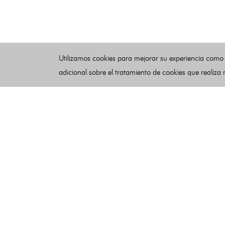
Utilizamos cookies para mejorar su experiencia como
adicional sobre el tratamiento de cookies que realiza
Esquelas
Publicar esquelas
Noticias
Buscador
Condiciones de uso
Contacto