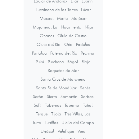
Láujar de Andarax
Líjar
Lubrín
Lucainena de las Torres
Lúcar
Macael
María
Mojácar
Mojonera, La
Nacimiento
Níjar
Ohanes
Olula de Castro
Olula del Río
Oria
Padules
Partaloa
Paterna del Río
Pechina
Pulpí
Purchena
Rágol
Rioja
Roquetas de Mar
Santa Cruz de Marchena
Santa Fe de Mondújar
Senés
Serón
Sierro
Somontín
Sorbas
Suflí
Tabernas
Taberno
Tahal
Terque
Tíjola
Tres Villas, Las
Turre
Turrillas
Uleila del Campo
Urrácal
Velefique
Vera