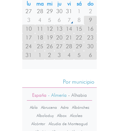
lu
ma
mi
ju
vi
sá
do
27
28
29
30
31
1
2
3
4
5
6
7
8
9
10
11
12
13
14
15
16
17
18
19
20
21
22
23
24
25
26
27
28
29
30
31
1
2
3
4
5
6
Por municipio
España
- Almería
-
Alhabia
Abla
Abrucena
Adra
Albánchez
Alboloduy
Albox
Alcolea
Alcóntar
Alcudia de Monteagud