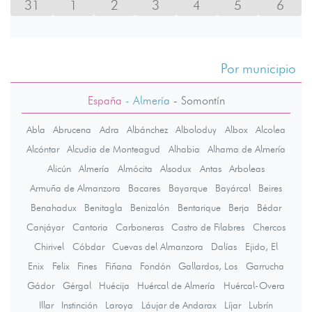
31
1
2
3
4
5
6
Por municipio
España
- Almería
-
Somontín
Abla
Abrucena
Adra
Albánchez
Alboloduy
Albox
Alcolea
Alcóntar
Alcudia de Monteagud
Alhabia
Alhama de Almería
Alicún
Almería
Almócita
Alsodux
Antas
Arboleas
Armuña de Almanzora
Bacares
Bayarque
Bayárcal
Beires
Benahadux
Benitagla
Benizalón
Bentarique
Berja
Bédar
Canjáyar
Cantoria
Carboneras
Castro de Filabres
Chercos
Chirivel
Cóbdar
Cuevas del Almanzora
Dalías
Ejido, El
Enix
Felix
Fines
Fiñana
Fondón
Gallardos, Los
Garrucha
Gádor
Gérgal
Huécija
Huércal de Almería
Huércal-Overa
Illar
Instinción
Laroya
Láujar de Andarax
Líjar
Lubrín