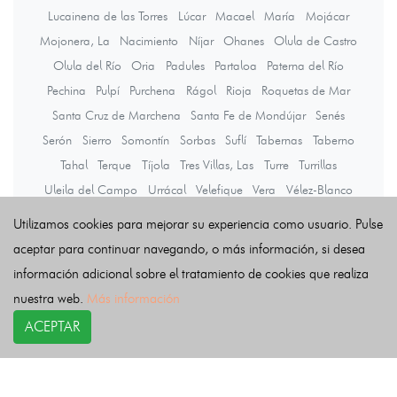
Lucainena de las Torres
Lúcar
Macael
María
Mojácar
Mojonera, La
Nacimiento
Níjar
Ohanes
Olula de Castro
Olula del Río
Oria
Padules
Partaloa
Paterna del Río
Pechina
Pulpí
Purchena
Rágol
Rioja
Roquetas de Mar
Santa Cruz de Marchena
Santa Fe de Mondújar
Senés
Serón
Sierro
Somontín
Sorbas
Suflí
Tabernas
Taberno
Tahal
Terque
Tíjola
Tres Villas, Las
Turre
Turrillas
Uleila del Campo
Urrácal
Velefique
Vera
Vélez-Blanco
Vélez-Rubio
Viator
Vícar
Zurgena
Utilizamos cookies para mejorar su experiencia como usuario. Pulse
aceptar para continuar navegando, o más información, si desea
información adicional sobre el tratamiento de cookies que realiza
Últimas noticias
nuestra web.
Más información
ACEPTAR