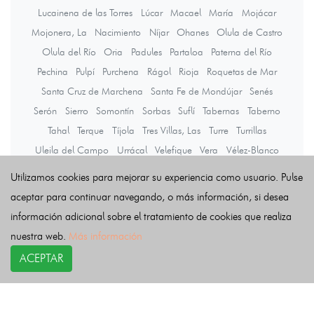
Lucainena de las Torres
Lúcar
Macael
María
Mojácar
Mojonera, La
Nacimiento
Níjar
Ohanes
Olula de Castro
Olula del Río
Oria
Padules
Partaloa
Paterna del Río
Pechina
Pulpí
Purchena
Rágol
Rioja
Roquetas de Mar
Santa Cruz de Marchena
Santa Fe de Mondújar
Senés
Serón
Sierro
Somontín
Sorbas
Suflí
Tabernas
Taberno
Tahal
Terque
Tíjola
Tres Villas, Las
Turre
Turrillas
Uleila del Campo
Urrácal
Velefique
Vera
Vélez-Blanco
Vélez-Rubio
Viator
Vícar
Zurgena
Utilizamos cookies para mejorar su experiencia como usuario. Pulse
aceptar para continuar navegando, o más información, si desea
información adicional sobre el tratamiento de cookies que realiza
Últimas noticias
nuestra web.
Más información
ACEPTAR