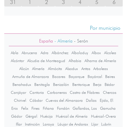
31
1
2
3
4
5
6
Por municipio
España
- Almería
-
Serón
Abla
Abrucena
Adra
Albánchez
Alboloduy
Albox
Alcolea
Alcóntar
Alcudia de Monteagud
Alhabia
Alhama de Almería
Alicún
Almería
Almócita
Alsodux
Antas
Arboleas
Armuña de Almanzora
Bacares
Bayarque
Bayárcal
Beires
Benahadux
Benitagla
Benizalón
Bentarique
Berja
Bédar
Canjáyar
Cantoria
Carboneras
Castro de Filabres
Chercos
Chirivel
Cóbdar
Cuevas del Almanzora
Dalías
Ejido, El
Enix
Felix
Fines
Fiñana
Fondón
Gallardos, Los
Garrucha
Gádor
Gérgal
Huécija
Huércal de Almería
Huércal-Overa
Illar
Instinción
Laroya
Láujar de Andarax
Líjar
Lubrín