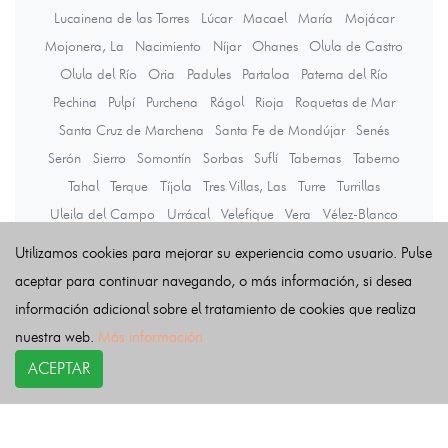
Lucainena de las Torres
Lúcar
Macael
María
Mojácar
Mojonera, La
Nacimiento
Níjar
Ohanes
Olula de Castro
Olula del Río
Oria
Padules
Partaloa
Paterna del Río
Pechina
Pulpí
Purchena
Rágol
Rioja
Roquetas de Mar
Santa Cruz de Marchena
Santa Fe de Mondújar
Senés
Serón
Sierro
Somontín
Sorbas
Suflí
Tabernas
Taberno
Tahal
Terque
Tíjola
Tres Villas, Las
Turre
Turrillas
Uleila del Campo
Urrácal
Velefique
Vera
Vélez-Blanco
Vélez-Rubio
Viator
Vícar
Zurgena
Utilizamos cookies para mejorar su experiencia como usuario. Pulse
aceptar para continuar navegando, o más información, si desea
información adicional sobre el tratamiento de cookies que realiza
Últimas noticias
nuestra web.
Más información
ACEPTAR