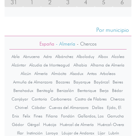
31
1
2
3
4
5
6
Por municipio
España
- Almería
-
Chercos
Abla
Abrucena
Adra
Albánchez
Alboloduy
Albox
Alcolea
Alcóntar
Alcudia de Monteagud
Alhabia
Alhama de Almería
Alicún
Almería
Almócita
Alsodux
Antas
Arboleas
Armuña de Almanzora
Bacares
Bayarque
Bayárcal
Beires
Benahadux
Benitagla
Benizalón
Bentarique
Berja
Bédar
Canjáyar
Cantoria
Carboneras
Castro de Filabres
Chercos
Chirivel
Cóbdar
Cuevas del Almanzora
Dalías
Ejido, El
Enix
Felix
Fines
Fiñana
Fondón
Gallardos, Los
Garrucha
Gádor
Gérgal
Huécija
Huércal de Almería
Huércal-Overa
Illar
Instinción
Laroya
Láujar de Andarax
Líjar
Lubrín