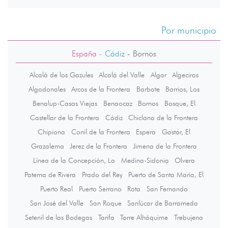
Por municipio
España
- Cádiz
-
Bornos
Alcalá de los Gazules
Alcalá del Valle
Algar
Algeciras
Algodonales
Arcos de la Frontera
Barbate
Barrios, Los
Benalup-Casas Viejas
Benaocaz
Bornos
Bosque, El
Castellar de la Frontera
Cádiz
Chiclana de la Frontera
Chipiona
Conil de la Frontera
Espera
Gastor, El
Grazalema
Jerez de la Frontera
Jimena de la Frontera
Línea de la Concepción, La
Medina-Sidonia
Olvera
Paterna de Rivera
Prado del Rey
Puerto de Santa María, El
Puerto Real
Puerto Serrano
Rota
San Fernando
San José del Valle
San Roque
Sanlúcar de Barrameda
Setenil de las Bodegas
Tarifa
Torre Alháquime
Trebujena