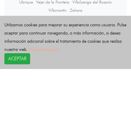
Ubrique
Vejer de la Frontera
Villaluenga del Rosario
Villamartín
Zahara
Utilizamos cookies para mejorar su experiencia como usuario. Pulse
Últimas noticias
aceptar para continuar navegando, o más información, si desea
información adicional sobre el tratamiento de cookies que realiza
nuestra web.
Más información
ACEPTAR
COPYRIGHT©
esquelas.es
2026.
Esquelas
Todos los derechos reservados.
Publicar esquelas
Noticias
Política de privacidad
Buscador
Política de Cookies
Condiciones de uso
Contacto