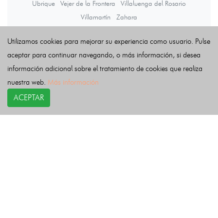
Ubrique
Vejer de la Frontera
Villaluenga del Rosario
Villamartín
Zahara
Utilizamos cookies para mejorar su experiencia como usuario. Pulse
Últimas noticias
aceptar para continuar navegando, o más información, si desea
información adicional sobre el tratamiento de cookies que realiza
nuestra web.
Más información
ACEPTAR
COPYRIGHT©
esquelas.es
2026.
Esquelas
Todos los derechos reservados.
Publicar esquelas
Noticias
Política de privacidad
Buscador
Política de Cookies
Condiciones de uso
Contacto