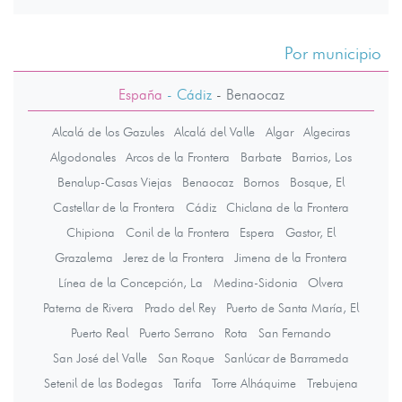
Por municipio
España
- Cádiz
-
Benaocaz
Alcalá de los Gazules
Alcalá del Valle
Algar
Algeciras
Algodonales
Arcos de la Frontera
Barbate
Barrios, Los
Benalup-Casas Viejas
Benaocaz
Bornos
Bosque, El
Castellar de la Frontera
Cádiz
Chiclana de la Frontera
Chipiona
Conil de la Frontera
Espera
Gastor, El
Grazalema
Jerez de la Frontera
Jimena de la Frontera
Línea de la Concepción, La
Medina-Sidonia
Olvera
Paterna de Rivera
Prado del Rey
Puerto de Santa María, El
Puerto Real
Puerto Serrano
Rota
San Fernando
San José del Valle
San Roque
Sanlúcar de Barrameda
Setenil de las Bodegas
Tarifa
Torre Alháquime
Trebujena