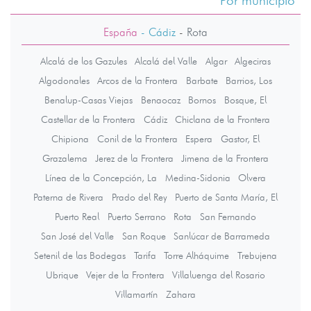
Por municipio
España
- Cádiz
-
Rota
Alcalá de los Gazules
Alcalá del Valle
Algar
Algeciras
Algodonales
Arcos de la Frontera
Barbate
Barrios, Los
Benalup-Casas Viejas
Benaocaz
Bornos
Bosque, El
Castellar de la Frontera
Cádiz
Chiclana de la Frontera
Chipiona
Conil de la Frontera
Espera
Gastor, El
Grazalema
Jerez de la Frontera
Jimena de la Frontera
Línea de la Concepción, La
Medina-Sidonia
Olvera
Paterna de Rivera
Prado del Rey
Puerto de Santa María, El
Puerto Real
Puerto Serrano
Rota
San Fernando
San José del Valle
San Roque
Sanlúcar de Barrameda
Setenil de las Bodegas
Tarifa
Torre Alháquime
Trebujena
Ubrique
Vejer de la Frontera
Villaluenga del Rosario
Villamartín
Zahara