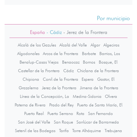
Por municipio
España
- Cádiz
-
Jerez de la Frontera
Alcalá de los Gazules
Alcalá del Valle
Algar
Algeciras
Algodonales
Arcos de la Frontera
Barbate
Barrios, Los
Benalup-Casas Viejas
Benaocaz
Bornos
Bosque, El
Castellar de la Frontera
Cádiz
Chiclana de la Frontera
Chipiona
Conil de la Frontera
Espera
Gastor, El
Grazalema
Jerez de la Frontera
Jimena de la Frontera
Línea de la Concepción, La
Medina-Sidonia
Olvera
Paterna de Rivera
Prado del Rey
Puerto de Santa María, El
Puerto Real
Puerto Serrano
Rota
San Fernando
San José del Valle
San Roque
Sanlúcar de Barrameda
Setenil de las Bodegas
Tarifa
Torre Alháquime
Trebujena