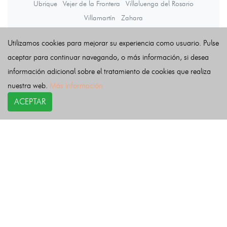
Ubrique
Vejer de la Frontera
Villaluenga del Rosario
Villamartín
Zahara
Utilizamos cookies para mejorar su experiencia como usuario. Pulse
Últimas noticias
aceptar para continuar navegando, o más información, si desea
información adicional sobre el tratamiento de cookies que realiza
nuestra web.
Más información
ACEPTAR
COPYRIGHT©
esquelas.es
2026.
Esquelas
Todos los derechos reservados.
Publicar esquelas
Noticias
Política de privacidad
Buscador
Política de Cookies
Condiciones de uso
Contacto