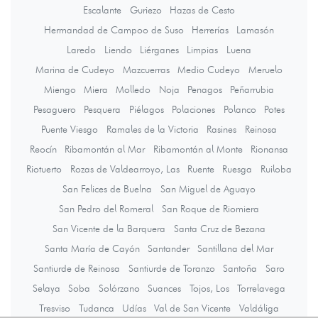
Escalante
Guriezo
Hazas de Cesto
Hermandad de Campoo de Suso
Herrerías
Lamasón
Laredo
Liendo
Liérganes
Limpias
Luena
Marina de Cudeyo
Mazcuerras
Medio Cudeyo
Meruelo
Miengo
Miera
Molledo
Noja
Penagos
Peñarrubia
Pesaguero
Pesquera
Piélagos
Polaciones
Polanco
Potes
Puente Viesgo
Ramales de la Victoria
Rasines
Reinosa
Reocín
Ribamontán al Mar
Ribamontán al Monte
Rionansa
Riotuerto
Rozas de Valdearroyo, Las
Ruente
Ruesga
Ruiloba
San Felices de Buelna
San Miguel de Aguayo
San Pedro del Romeral
San Roque de Riomiera
San Vicente de la Barquera
Santa Cruz de Bezana
Santa María de Cayón
Santander
Santillana del Mar
Santiurde de Reinosa
Santiurde de Toranzo
Santoña
Saro
Selaya
Soba
Solórzano
Suances
Tojos, Los
Torrelavega
Tresviso
Tudanca
Udías
Val de San Vicente
Valdáliga