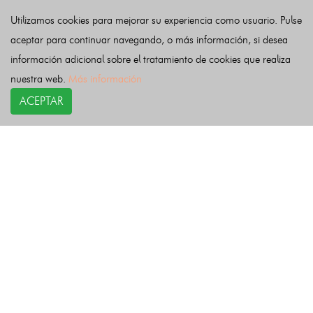
Valdeolea
Valdeprado del Río
Valderredible
Utilizamos cookies para mejorar su experiencia como usuario. Pulse
Valle de Villaverde
Vega de Liébana
Vega de Pas
aceptar para continuar navegando, o más información, si desea
Villacarriedo
Villaescusa
Villafufre
Voto
información adicional sobre el tratamiento de cookies que realiza
nuestra web.
Más información
Últimas noticias
ACEPTAR
COPYRIGHT©
esquelas.es
2026.
Esquelas
Todos los derechos reservados.
Publicar esquelas
Noticias
Política de privacidad
Buscador
Política de Cookies
Condiciones de uso