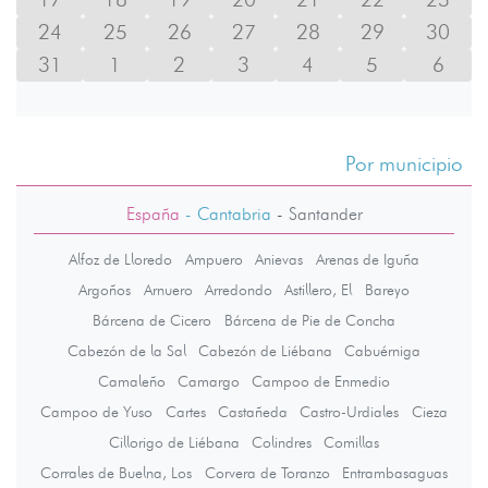
24
25
26
27
28
29
30
31
1
2
3
4
5
6
Por municipio
España
- Cantabria
-
Santander
Alfoz de Lloredo
Ampuero
Anievas
Arenas de Iguña
Argoños
Arnuero
Arredondo
Astillero, El
Bareyo
Bárcena de Cicero
Bárcena de Pie de Concha
Cabezón de la Sal
Cabezón de Liébana
Cabuérniga
Camaleño
Camargo
Campoo de Enmedio
Campoo de Yuso
Cartes
Castañeda
Castro-Urdiales
Cieza
Cillorigo de Liébana
Colindres
Comillas
Corrales de Buelna, Los
Corvera de Toranzo
Entrambasaguas