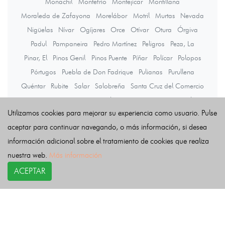
Monachil
Montefrío
Montejícar
Montillana
Moraleda de Zafayona
Morelábor
Motril
Murtas
Nevada
Nigüelas
Nívar
Ogíjares
Orce
Otívar
Otura
Órgiva
Padul
Pampaneira
Pedro Martínez
Peligros
Peza, La
Pinar, El
Pinos Genil
Pinos Puente
Píñar
Polícar
Polopos
Pórtugos
Puebla de Don Fadrique
Pulianas
Purullena
Quéntar
Rubite
Salar
Salobreña
Santa Cruz del Comercio
Santa Fe
Soportújar
Sorvilán
Taha, La
Torre-Cardela
Utilizamos cookies para mejorar su experiencia como usuario. Pulse
Torvizcón
Trevélez
Turón
Ugíjar
Valle del Zalabí
Valle, El
aceptar para continuar navegando, o más información, si desea
Válor
Vegas del Genil
Ventas de Huelma
información adicional sobre el tratamiento de cookies que realiza
Vélez de Benaudalla
Villamena
Villanueva de las Torres
nuestra web.
Más información
Villanueva Mesía
Víznar
Zafarraya
Zagra
Zubia, La
Zújar
ACEPTAR
Últimas noticias