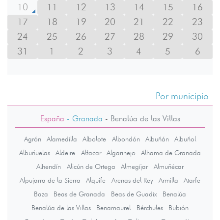
10
11
12
13
14
15
16
17
18
19
20
21
22
23
24
25
26
27
28
29
30
31
1
2
3
4
5
6
Por municipio
España
- Granada
-
Benalúa de las Villas
Agrón
Alamedilla
Albolote
Albondón
Albuñán
Albuñol
Albuñuelas
Aldeire
Alfacar
Algarinejo
Alhama de Granada
Alhendín
Alicún de Ortega
Almegíjar
Almuñécar
Alpujarra de la Sierra
Alquife
Arenas del Rey
Armilla
Atarfe
Baza
Beas de Granada
Beas de Guadix
Benalúa
Benalúa de las Villas
Benamaurel
Bérchules
Bubión