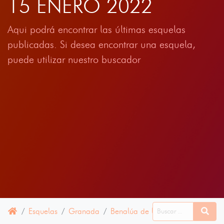
15 ENERO 2022
Aqui podrá encontrar las últimas esquelas
publicadas. Si desea encontrar una esquela,
puede utilizar nuestro buscador
Esquelas
Granada
Benalúa de las Villas
15 ENER