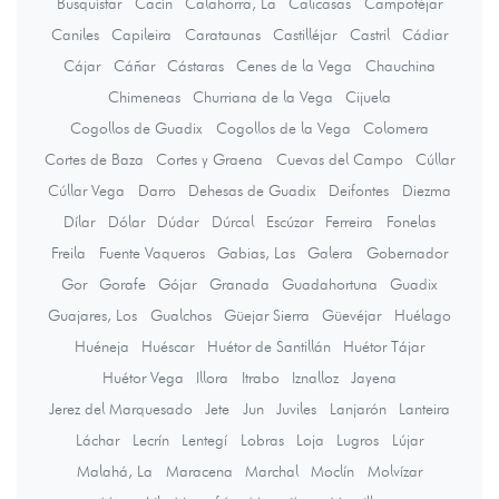
Busquístar
Cacín
Calahorra, La
Calicasas
Campotéjar
Caniles
Capileira
Carataunas
Castilléjar
Castril
Cádiar
Cájar
Cáñar
Cástaras
Cenes de la Vega
Chauchina
Chimeneas
Churriana de la Vega
Cijuela
Cogollos de Guadix
Cogollos de la Vega
Colomera
Cortes de Baza
Cortes y Graena
Cuevas del Campo
Cúllar
Cúllar Vega
Darro
Dehesas de Guadix
Deifontes
Diezma
Dílar
Dólar
Dúdar
Dúrcal
Escúzar
Ferreira
Fonelas
Freila
Fuente Vaqueros
Gabias, Las
Galera
Gobernador
Gor
Gorafe
Gójar
Granada
Guadahortuna
Guadix
Guajares, Los
Gualchos
Güejar Sierra
Güevéjar
Huélago
Huéneja
Huéscar
Huétor de Santillán
Huétor Tájar
Huétor Vega
Illora
Itrabo
Iznalloz
Jayena
Jerez del Marquesado
Jete
Jun
Juviles
Lanjarón
Lanteira
Láchar
Lecrín
Lentegí
Lobras
Loja
Lugros
Lújar
Malahá, La
Maracena
Marchal
Moclín
Molvízar