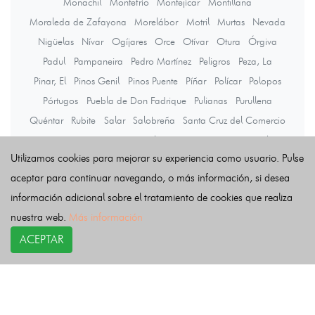
Monachil
Montefrío
Montejícar
Montillana
Moraleda de Zafayona
Morelábor
Motril
Murtas
Nevada
Nigüelas
Nívar
Ogíjares
Orce
Otívar
Otura
Órgiva
Padul
Pampaneira
Pedro Martínez
Peligros
Peza, La
Pinar, El
Pinos Genil
Pinos Puente
Píñar
Polícar
Polopos
Pórtugos
Puebla de Don Fadrique
Pulianas
Purullena
Quéntar
Rubite
Salar
Salobreña
Santa Cruz del Comercio
Santa Fe
Soportújar
Sorvilán
Taha, La
Torre-Cardela
Utilizamos cookies para mejorar su experiencia como usuario. Pulse
Torvizcón
Trevélez
Turón
Ugíjar
Valle del Zalabí
Valle, El
aceptar para continuar navegando, o más información, si desea
Válor
Vegas del Genil
Ventas de Huelma
información adicional sobre el tratamiento de cookies que realiza
Vélez de Benaudalla
Villamena
Villanueva de las Torres
nuestra web.
Más información
Villanueva Mesía
Víznar
Zafarraya
Zagra
Zubia, La
Zújar
ACEPTAR
Últimas noticias