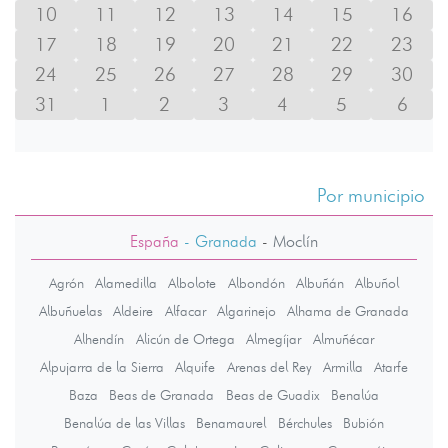
10
11
12
13
14
15
16
17
18
19
20
21
22
23
24
25
26
27
28
29
30
31
1
2
3
4
5
6
Por municipio
España
- Granada
-
Moclín
Agrón
Alamedilla
Albolote
Albondón
Albuñán
Albuñol
Albuñuelas
Aldeire
Alfacar
Algarinejo
Alhama de Granada
Alhendín
Alicún de Ortega
Almegíjar
Almuñécar
Alpujarra de la Sierra
Alquife
Arenas del Rey
Armilla
Atarfe
Baza
Beas de Granada
Beas de Guadix
Benalúa
Benalúa de las Villas
Benamaurel
Bérchules
Bubión