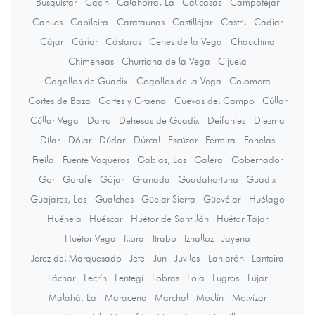
Busquístar
Cacín
Calahorra, La
Calicasas
Campotéjar
Caniles
Capileira
Carataunas
Castilléjar
Castril
Cádiar
Cájar
Cáñar
Cástaras
Cenes de la Vega
Chauchina
Chimeneas
Churriana de la Vega
Cijuela
Cogollos de Guadix
Cogollos de la Vega
Colomera
Cortes de Baza
Cortes y Graena
Cuevas del Campo
Cúllar
Cúllar Vega
Darro
Dehesas de Guadix
Deifontes
Diezma
Dílar
Dólar
Dúdar
Dúrcal
Escúzar
Ferreira
Fonelas
Freila
Fuente Vaqueros
Gabias, Las
Galera
Gobernador
Gor
Gorafe
Gójar
Granada
Guadahortuna
Guadix
Guajares, Los
Gualchos
Güejar Sierra
Güevéjar
Huélago
Huéneja
Huéscar
Huétor de Santillán
Huétor Tájar
Huétor Vega
Illora
Itrabo
Iznalloz
Jayena
Jerez del Marquesado
Jete
Jun
Juviles
Lanjarón
Lanteira
Láchar
Lecrín
Lentegí
Lobras
Loja
Lugros
Lújar
Malahá, La
Maracena
Marchal
Moclín
Molvízar