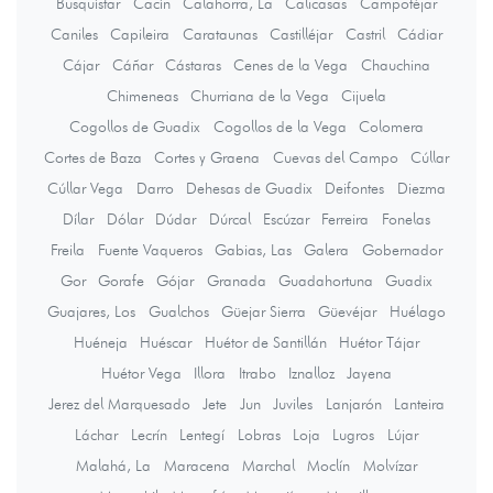
Busquístar
Cacín
Calahorra, La
Calicasas
Campotéjar
Caniles
Capileira
Carataunas
Castilléjar
Castril
Cádiar
Cájar
Cáñar
Cástaras
Cenes de la Vega
Chauchina
Chimeneas
Churriana de la Vega
Cijuela
Cogollos de Guadix
Cogollos de la Vega
Colomera
Cortes de Baza
Cortes y Graena
Cuevas del Campo
Cúllar
Cúllar Vega
Darro
Dehesas de Guadix
Deifontes
Diezma
Dílar
Dólar
Dúdar
Dúrcal
Escúzar
Ferreira
Fonelas
Freila
Fuente Vaqueros
Gabias, Las
Galera
Gobernador
Gor
Gorafe
Gójar
Granada
Guadahortuna
Guadix
Guajares, Los
Gualchos
Güejar Sierra
Güevéjar
Huélago
Huéneja
Huéscar
Huétor de Santillán
Huétor Tájar
Huétor Vega
Illora
Itrabo
Iznalloz
Jayena
Jerez del Marquesado
Jete
Jun
Juviles
Lanjarón
Lanteira
Láchar
Lecrín
Lentegí
Lobras
Loja
Lugros
Lújar
Malahá, La
Maracena
Marchal
Moclín
Molvízar