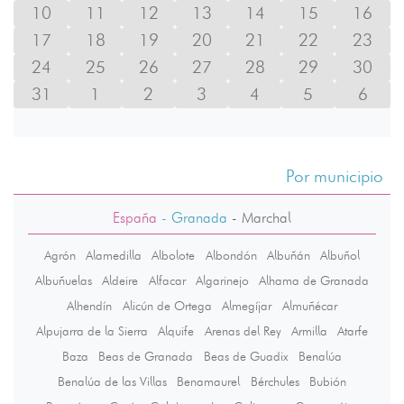
10
11
12
13
14
15
16
17
18
19
20
21
22
23
24
25
26
27
28
29
30
31
1
2
3
4
5
6
Por municipio
España
- Granada
-
Marchal
Agrón
Alamedilla
Albolote
Albondón
Albuñán
Albuñol
Albuñuelas
Aldeire
Alfacar
Algarinejo
Alhama de Granada
Alhendín
Alicún de Ortega
Almegíjar
Almuñécar
Alpujarra de la Sierra
Alquife
Arenas del Rey
Armilla
Atarfe
Baza
Beas de Granada
Beas de Guadix
Benalúa
Benalúa de las Villas
Benamaurel
Bérchules
Bubión