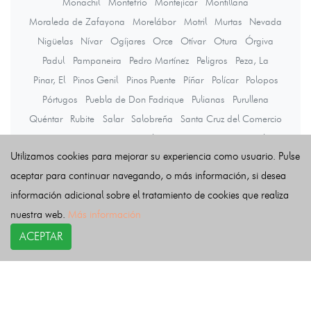
Monachil
Montefrío
Montejícar
Montillana
Moraleda de Zafayona
Morelábor
Motril
Murtas
Nevada
Nigüelas
Nívar
Ogíjares
Orce
Otívar
Otura
Órgiva
Padul
Pampaneira
Pedro Martínez
Peligros
Peza, La
Pinar, El
Pinos Genil
Pinos Puente
Píñar
Polícar
Polopos
Pórtugos
Puebla de Don Fadrique
Pulianas
Purullena
Quéntar
Rubite
Salar
Salobreña
Santa Cruz del Comercio
Santa Fe
Soportújar
Sorvilán
Taha, La
Torre-Cardela
Utilizamos cookies para mejorar su experiencia como usuario. Pulse
Torvizcón
Trevélez
Turón
Ugíjar
Valle del Zalabí
Valle, El
aceptar para continuar navegando, o más información, si desea
Válor
Vegas del Genil
Ventas de Huelma
información adicional sobre el tratamiento de cookies que realiza
Vélez de Benaudalla
Villamena
Villanueva de las Torres
nuestra web.
Más información
Villanueva Mesía
Víznar
Zafarraya
Zagra
Zubia, La
Zújar
ACEPTAR
Últimas noticias