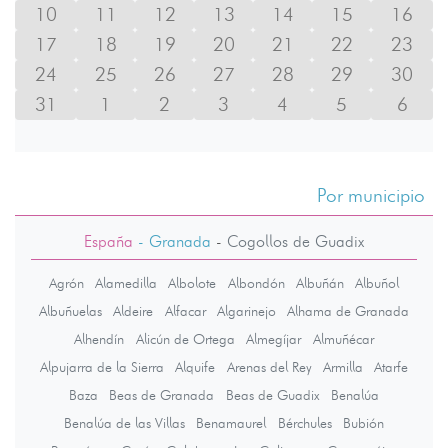
10
11
12
13
14
15
16
17
18
19
20
21
22
23
24
25
26
27
28
29
30
31
1
2
3
4
5
6
Por municipio
España
- Granada
-
Cogollos de Guadix
Agrón
Alamedilla
Albolote
Albondón
Albuñán
Albuñol
Albuñuelas
Aldeire
Alfacar
Algarinejo
Alhama de Granada
Alhendín
Alicún de Ortega
Almegíjar
Almuñécar
Alpujarra de la Sierra
Alquife
Arenas del Rey
Armilla
Atarfe
Baza
Beas de Granada
Beas de Guadix
Benalúa
Benalúa de las Villas
Benamaurel
Bérchules
Bubión