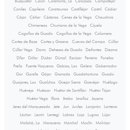
Busquístar
Cacín
Calahorra, La
Calicasas
Campotéjar
Caniles
Capileira
Carataunas
Castilléjar
Castril
Cádiar
Cájar
Cáñar
Cástaras
Cenes de la Vega
Chauchina
Chimeneas
Churriana de la Vega
Cijuela
Cogollos de Guadix
Cogollos de la Vega
Colomera
Cortes de Baza
Cortes y Graena
Cuevas del Campo
Cúllar
Cúllar Vega
Darro
Dehesas de Guadix
Deifontes
Diezma
Dílar
Dólar
Dúdar
Dúrcal
Escúzar
Ferreira
Fonelas
Freila
Fuente Vaqueros
Gabias, Las
Galera
Gobernador
Gor
Gorafe
Gójar
Granada
Guadahortuna
Guadix
Guajares, Los
Gualchos
Güejar Sierra
Güevéjar
Huélago
Huéneja
Huéscar
Huétor de Santillán
Huétor Tájar
Huétor Vega
Illora
Itrabo
Iznalloz
Jayena
Jerez del Marquesado
Jete
Jun
Juviles
Lanjarón
Lanteira
Láchar
Lecrín
Lentegí
Lobras
Loja
Lugros
Lújar
Malahá, La
Maracena
Marchal
Moclín
Molvízar