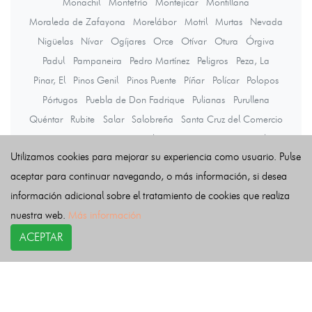
Monachil
Montefrío
Montejícar
Montillana
Moraleda de Zafayona
Morelábor
Motril
Murtas
Nevada
Nigüelas
Nívar
Ogíjares
Orce
Otívar
Otura
Órgiva
Padul
Pampaneira
Pedro Martínez
Peligros
Peza, La
Pinar, El
Pinos Genil
Pinos Puente
Píñar
Polícar
Polopos
Pórtugos
Puebla de Don Fadrique
Pulianas
Purullena
Quéntar
Rubite
Salar
Salobreña
Santa Cruz del Comercio
Santa Fe
Soportújar
Sorvilán
Taha, La
Torre-Cardela
Utilizamos cookies para mejorar su experiencia como usuario. Pulse
Torvizcón
Trevélez
Turón
Ugíjar
Valle del Zalabí
Valle, El
aceptar para continuar navegando, o más información, si desea
Válor
Vegas del Genil
Ventas de Huelma
información adicional sobre el tratamiento de cookies que realiza
Vélez de Benaudalla
Villamena
Villanueva de las Torres
nuestra web.
Más información
Villanueva Mesía
Víznar
Zafarraya
Zagra
Zubia, La
Zújar
ACEPTAR
Últimas noticias