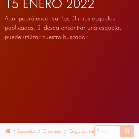
15 ENERO 2022
Aqui podrá encontrar las últimas esquelas
publicadas. Si desea encontrar una esquela,
puede utilizar nuestro buscador
Esquelas
Granada
Cogollos de Guadix
15 ENER