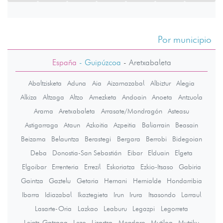
Por municipio
España
- Guipúzcoa
-
Aretxabaleta
Abaltzisketa
Aduna
Aia
Aizarnazabal
Albiztur
Alegia
Alkiza
Altzaga
Altzo
Amezketa
Andoain
Anoeta
Antzuola
Arama
Aretxabaleta
Arrasate/Mondragón
Asteasu
Astigarraga
Ataun
Azkoitia
Azpeitia
Baliarrain
Beasain
Beizama
Belauntza
Berastegi
Bergara
Berrobi
Bidegoian
Deba
Donostia-San Sebastián
Eibar
Elduain
Elgeta
Elgoibar
Errenteria
Errezil
Eskoriatza
Ezkio-Itsaso
Gabiria
Gaintza
Gaztelu
Getaria
Hernani
Hernialde
Hondarribia
Ibarra
Idiazabal
Ikaztegieta
Irun
Irura
Itsasondo
Larraul
Lasarte-Oria
Lazkao
Leaburu
Legazpi
Legorreta
Leintz-Gatzaga
Lezo
Lizartza
Mendaro
Mutiloa
Mutriku