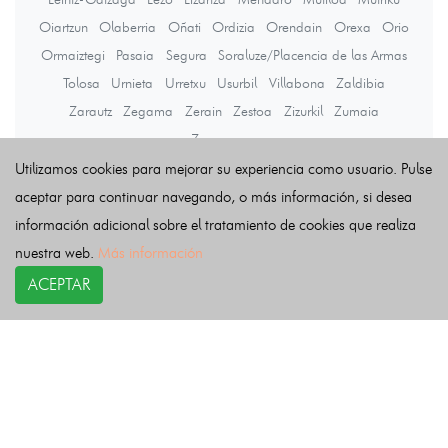
Oiartzun
Olaberria
Oñati
Ordizia
Orendain
Orexa
Orio
Ormaiztegi
Pasaia
Segura
Soraluze/Placencia de las Armas
Tolosa
Urnieta
Urretxu
Usurbil
Villabona
Zaldibia
Zarautz
Zegama
Zerain
Zestoa
Zizurkil
Zumaia
Zumarraga
Utilizamos cookies para mejorar su experiencia como usuario. Pulse
aceptar para continuar navegando, o más información, si desea
Últimas noticias
información adicional sobre el tratamiento de cookies que realiza
nuestra web.
Más información
ACEPTAR
COPYRIGHT©
esquelas.es
2026.
Esquelas
Todos los derechos reservados.
Publicar esquelas