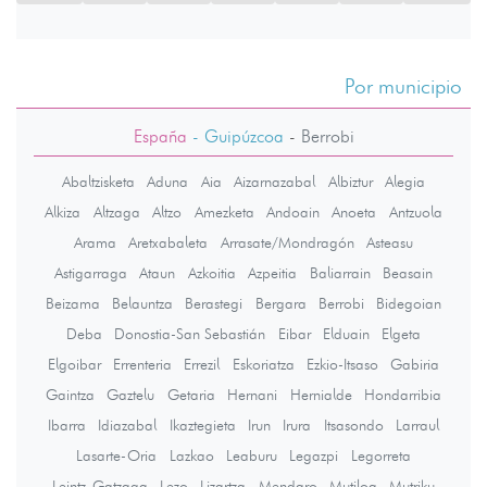
Por municipio
España
- Guipúzcoa
-
Berrobi
Abaltzisketa
Aduna
Aia
Aizarnazabal
Albiztur
Alegia
Alkiza
Altzaga
Altzo
Amezketa
Andoain
Anoeta
Antzuola
Arama
Aretxabaleta
Arrasate/Mondragón
Asteasu
Astigarraga
Ataun
Azkoitia
Azpeitia
Baliarrain
Beasain
Beizama
Belauntza
Berastegi
Bergara
Berrobi
Bidegoian
Deba
Donostia-San Sebastián
Eibar
Elduain
Elgeta
Elgoibar
Errenteria
Errezil
Eskoriatza
Ezkio-Itsaso
Gabiria
Gaintza
Gaztelu
Getaria
Hernani
Hernialde
Hondarribia
Ibarra
Idiazabal
Ikaztegieta
Irun
Irura
Itsasondo
Larraul
Lasarte-Oria
Lazkao
Leaburu
Legazpi
Legorreta
Leintz-Gatzaga
Lezo
Lizartza
Mendaro
Mutiloa
Mutriku