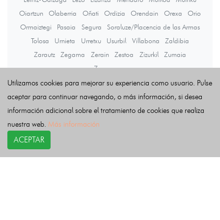
Oiartzun
Olaberria
Oñati
Ordizia
Orendain
Orexa
Orio
Ormaiztegi
Pasaia
Segura
Soraluze/Placencia de las Armas
Tolosa
Urnieta
Urretxu
Usurbil
Villabona
Zaldibia
Zarautz
Zegama
Zerain
Zestoa
Zizurkil
Zumaia
Zumarraga
Utilizamos cookies para mejorar su experiencia como usuario. Pulse
aceptar para continuar navegando, o más información, si desea
Últimas noticias
información adicional sobre el tratamiento de cookies que realiza
nuestra web.
Más información
ACEPTAR
COPYRIGHT©
esquelas.es
2026.
Esquelas
Todos los derechos reservados.
Publicar esquelas