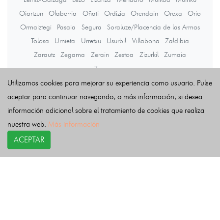
Oiartzun
Olaberria
Oñati
Ordizia
Orendain
Orexa
Orio
Ormaiztegi
Pasaia
Segura
Soraluze/Placencia de las Armas
Tolosa
Urnieta
Urretxu
Usurbil
Villabona
Zaldibia
Zarautz
Zegama
Zerain
Zestoa
Zizurkil
Zumaia
Zumarraga
Utilizamos cookies para mejorar su experiencia como usuario. Pulse
aceptar para continuar navegando, o más información, si desea
Últimas noticias
información adicional sobre el tratamiento de cookies que realiza
nuestra web.
Más información
ACEPTAR
COPYRIGHT©
esquelas.es
2026.
Esquelas
Todos los derechos reservados.
Publicar esquelas