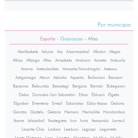
Por municipio
España
- Guipúzcoa
-
Altzo
Abaltzisketa
Aduna
Aia
Aizarnazabal
Albiztur
Alegia
Alkiza
Altzaga
Altzo
Amezketa
Andoain
Anoeta
Antzuola
Arama
Aretxabaleta
Arrasate/Mondragón
Asteasu
Astigarraga
Ataun
Azkoitia
Azpeitia
Baliarrain
Beasain
Beizama
Belauntza
Berastegi
Bergara
Berrobi
Bidegoian
Deba
Donostia-San Sebastián
Eibar
Elduain
Elgeta
Elgoibar
Errenteria
Errezil
Eskoriatza
Ezkio-Itsaso
Gabiria
Gaintza
Gaztelu
Getaria
Hernani
Hernialde
Hondarribia
Ibarra
Idiazabal
Ikaztegieta
Irun
Irura
Itsasondo
Larraul
Lasarte-Oria
Lazkao
Leaburu
Legazpi
Legorreta
Leintz-Gatzaga
Lezo
Lizartza
Mendaro
Mutiloa
Mutriku