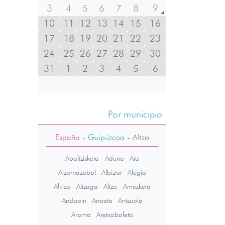
3
4
5
6
7
8
9
10
11
12
13
14
15
16
17
18
19
20
21
22
23
24
25
26
27
28
29
30
31
1
2
3
4
5
6
Por municipio
España
- Guipúzcoa
-
Altzo
Abaltzisketa
Aduna
Aia
Aizarnazabal
Albiztur
Alegia
Alkiza
Altzaga
Altzo
Amezketa
Andoain
Anoeta
Antzuola
Arama
Aretxabaleta