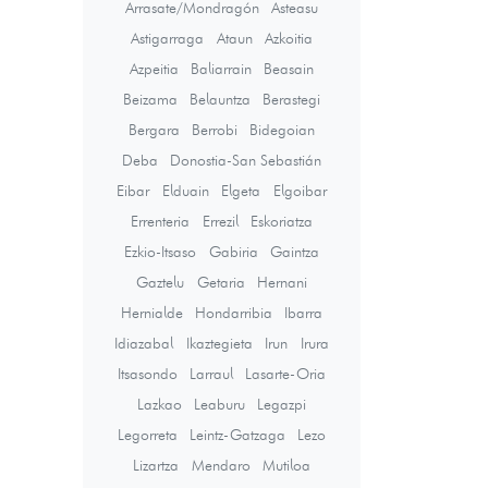
Arrasate/Mondragón
Asteasu
Astigarraga
Ataun
Azkoitia
Azpeitia
Baliarrain
Beasain
Beizama
Belauntza
Berastegi
Bergara
Berrobi
Bidegoian
Deba
Donostia-San Sebastián
Eibar
Elduain
Elgeta
Elgoibar
Errenteria
Errezil
Eskoriatza
Ezkio-Itsaso
Gabiria
Gaintza
Gaztelu
Getaria
Hernani
Hernialde
Hondarribia
Ibarra
Idiazabal
Ikaztegieta
Irun
Irura
Itsasondo
Larraul
Lasarte-Oria
Lazkao
Leaburu
Legazpi
Legorreta
Leintz-Gatzaga
Lezo
Lizartza
Mendaro
Mutiloa