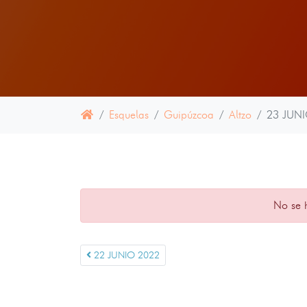
Esquelas
Guipúzcoa
Altzo
23 JUN
No se 
22 JUNIO 2022