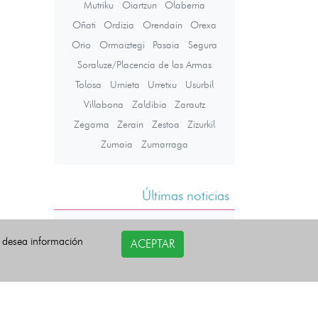
Mutriku
Oiartzun
Olaberria
Oñati
Ordizia
Orendain
Orexa
Orio
Ormaiztegi
Pasaia
Segura
Soraluze/Placencia de las Armas
Tolosa
Urnieta
Urretxu
Usurbil
Villabona
Zaldibia
Zarautz
Zegama
Zerain
Zestoa
Zizurkil
Zumaia
Zumarraga
Últimas noticias
i desea información
ACEPTAR