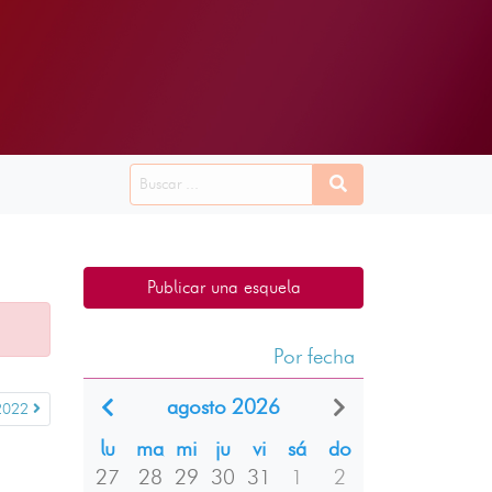
Publicar una esquela
Por fecha
agosto 2026
2022
lu
ma
mi
ju
vi
sá
do
27
28
29
30
31
1
2