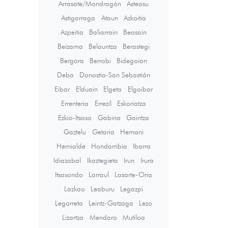
Arrasate/Mondragón
Asteasu
Astigarraga
Ataun
Azkoitia
Azpeitia
Baliarrain
Beasain
Beizama
Belauntza
Berastegi
Bergara
Berrobi
Bidegoian
Deba
Donostia-San Sebastián
Eibar
Elduain
Elgeta
Elgoibar
Errenteria
Errezil
Eskoriatza
Ezkio-Itsaso
Gabiria
Gaintza
Gaztelu
Getaria
Hernani
Hernialde
Hondarribia
Ibarra
Idiazabal
Ikaztegieta
Irun
Irura
Itsasondo
Larraul
Lasarte-Oria
Lazkao
Leaburu
Legazpi
Legorreta
Leintz-Gatzaga
Lezo
Lizartza
Mendaro
Mutiloa