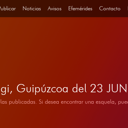
Publicar
Noticias
Avisos
Efemérides
Contacto
tegi, Guipúzcoa del 23 JU
las publicadas. Si desea encontrar una esquela, pued