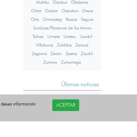
Mutriku
Oiartzun
Olaberria
Oñati
Ordizia
Orendain
Orexa
Orio
Ormaiztegi
Pasaia
Segura
Soraluze/Placencia de las Armas
Tolosa
Urnieta
Urretxu
Usurbil
Villabona
Zaldibia
Zarautz
Zegama
Zerain
Zestoa
Zizurkil
Zumaia
Zumarraga
Últimas noticias
i desea información
ACEPTAR