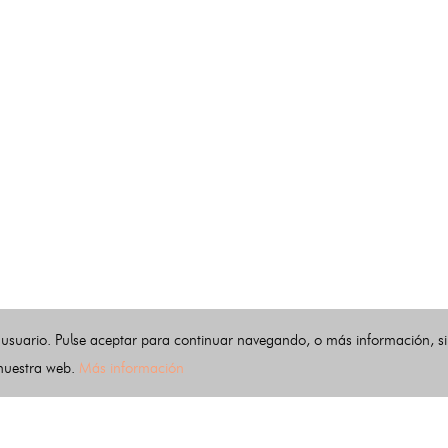
 usuario. Pulse aceptar para continuar navegando, o más información, s
 nuestra web.
Más información