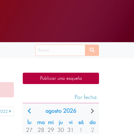
Publicar una esquela
Por fecha
agosto 2026
2022
lu
ma
mi
ju
vi
sá
do
27
28
29
30
31
1
2