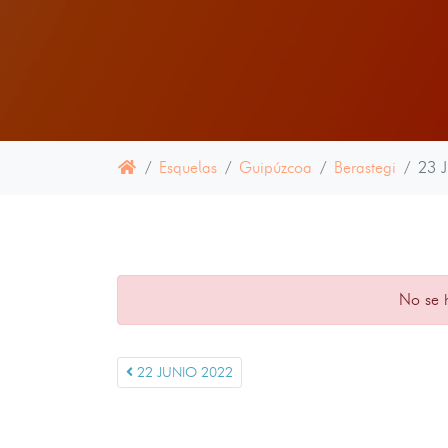
Esquelas
Guipúzcoa
Berastegi
23 
No se 
22 JUNIO 2022