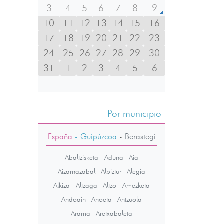
3
4
5
6
7
8
9
10
11
12
13
14
15
16
17
18
19
20
21
22
23
24
25
26
27
28
29
30
31
1
2
3
4
5
6
Por municipio
España
- Guipúzcoa
-
Berastegi
Abaltzisketa
Aduna
Aia
Aizarnazabal
Albiztur
Alegia
Alkiza
Altzaga
Altzo
Amezketa
Andoain
Anoeta
Antzuola
Arama
Aretxabaleta