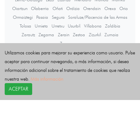
Oiartzun
Olaberria
Oñati
Ordizia
Orendain
Orexa
Orio
Ormaiztegi
Pasaia
Segura
Soraluze/Placencia de las Armas
Tolosa
Urnieta
Urretxu
Usurbil
Villabona
Zaldibia
Zarautz
Zegama
Zerain
Zestoa
Zizurkil
Zumaia
Zumarraga
Utilizamos cookies para mejorar su experiencia como usuario. Pulse
aceptar para continuar navegando, o más información, si desea
Últimas noticias
información adicional sobre el tratamiento de cookies que realiza
nuestra web.
Más información
ACEPTAR
COPYRIGHT©
esquelas.es
2026.
Esquelas
Todos los derechos reservados.
Publicar esquelas