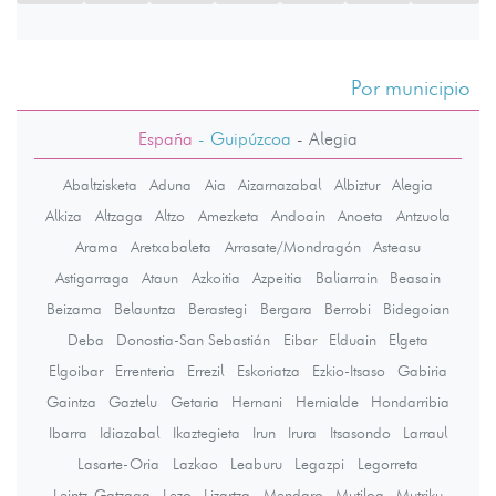
Por municipio
España
- Guipúzcoa
-
Alegia
Abaltzisketa
Aduna
Aia
Aizarnazabal
Albiztur
Alegia
Alkiza
Altzaga
Altzo
Amezketa
Andoain
Anoeta
Antzuola
Arama
Aretxabaleta
Arrasate/Mondragón
Asteasu
Astigarraga
Ataun
Azkoitia
Azpeitia
Baliarrain
Beasain
Beizama
Belauntza
Berastegi
Bergara
Berrobi
Bidegoian
Deba
Donostia-San Sebastián
Eibar
Elduain
Elgeta
Elgoibar
Errenteria
Errezil
Eskoriatza
Ezkio-Itsaso
Gabiria
Gaintza
Gaztelu
Getaria
Hernani
Hernialde
Hondarribia
Ibarra
Idiazabal
Ikaztegieta
Irun
Irura
Itsasondo
Larraul
Lasarte-Oria
Lazkao
Leaburu
Legazpi
Legorreta
Leintz-Gatzaga
Lezo
Lizartza
Mendaro
Mutiloa
Mutriku