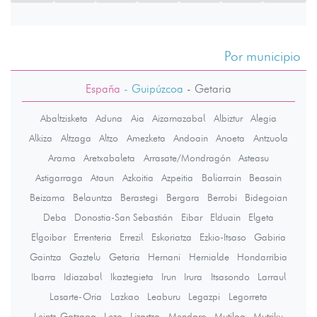
Por municipio
España
- Guipúzcoa
-
Getaria
Abaltzisketa
Aduna
Aia
Aizarnazabal
Albiztur
Alegia
Alkiza
Altzaga
Altzo
Amezketa
Andoain
Anoeta
Antzuola
Arama
Aretxabaleta
Arrasate/Mondragón
Asteasu
Astigarraga
Ataun
Azkoitia
Azpeitia
Baliarrain
Beasain
Beizama
Belauntza
Berastegi
Bergara
Berrobi
Bidegoian
Deba
Donostia-San Sebastián
Eibar
Elduain
Elgeta
Elgoibar
Errenteria
Errezil
Eskoriatza
Ezkio-Itsaso
Gabiria
Gaintza
Gaztelu
Getaria
Hernani
Hernialde
Hondarribia
Ibarra
Idiazabal
Ikaztegieta
Irun
Irura
Itsasondo
Larraul
Lasarte-Oria
Lazkao
Leaburu
Legazpi
Legorreta
Leintz-Gatzaga
Lezo
Lizartza
Mendaro
Mutiloa
Mutriku