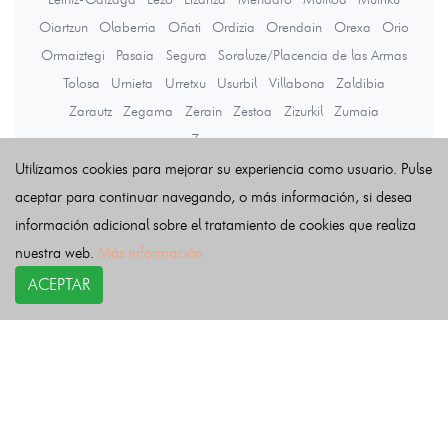
Oiartzun
Olaberria
Oñati
Ordizia
Orendain
Orexa
Orio
Ormaiztegi
Pasaia
Segura
Soraluze/Placencia de las Armas
Tolosa
Urnieta
Urretxu
Usurbil
Villabona
Zaldibia
Zarautz
Zegama
Zerain
Zestoa
Zizurkil
Zumaia
Zumarraga
Utilizamos cookies para mejorar su experiencia como usuario. Pulse
aceptar para continuar navegando, o más información, si desea
Últimas noticias
información adicional sobre el tratamiento de cookies que realiza
nuestra web.
Más información
ACEPTAR
COPYRIGHT©
esquelas.es
2026.
Esquelas
Todos los derechos reservados.
Publicar esquelas