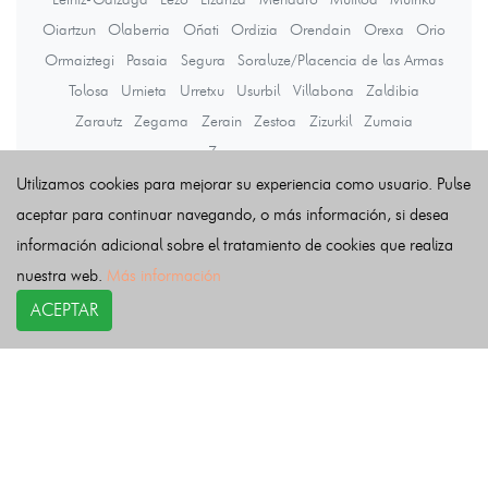
Oiartzun
Olaberria
Oñati
Ordizia
Orendain
Orexa
Orio
Ormaiztegi
Pasaia
Segura
Soraluze/Placencia de las Armas
Tolosa
Urnieta
Urretxu
Usurbil
Villabona
Zaldibia
Zarautz
Zegama
Zerain
Zestoa
Zizurkil
Zumaia
Zumarraga
Utilizamos cookies para mejorar su experiencia como usuario. Pulse
aceptar para continuar navegando, o más información, si desea
Últimas noticias
información adicional sobre el tratamiento de cookies que realiza
nuestra web.
Más información
ACEPTAR
COPYRIGHT©
esquelas.es
2026.
Esquelas
Todos los derechos reservados.
Publicar esquelas