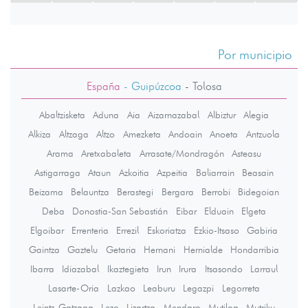
Por municipio
España
- Guipúzcoa
-
Tolosa
Abaltzisketa
Aduna
Aia
Aizarnazabal
Albiztur
Alegia
Alkiza
Altzaga
Altzo
Amezketa
Andoain
Anoeta
Antzuola
Arama
Aretxabaleta
Arrasate/Mondragón
Asteasu
Astigarraga
Ataun
Azkoitia
Azpeitia
Baliarrain
Beasain
Beizama
Belauntza
Berastegi
Bergara
Berrobi
Bidegoian
Deba
Donostia-San Sebastián
Eibar
Elduain
Elgeta
Elgoibar
Errenteria
Errezil
Eskoriatza
Ezkio-Itsaso
Gabiria
Gaintza
Gaztelu
Getaria
Hernani
Hernialde
Hondarribia
Ibarra
Idiazabal
Ikaztegieta
Irun
Irura
Itsasondo
Larraul
Lasarte-Oria
Lazkao
Leaburu
Legazpi
Legorreta
Leintz-Gatzaga
Lezo
Lizartza
Mendaro
Mutiloa
Mutriku