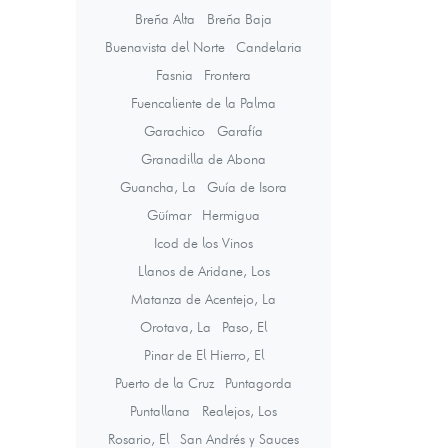
Breña Alta
Breña Baja
Buenavista del Norte
Candelaria
Fasnia
Frontera
Fuencaliente de la Palma
Garachico
Garafía
Granadilla de Abona
Guancha, La
Guía de Isora
Güímar
Hermigua
Icod de los Vinos
Llanos de Aridane, Los
Matanza de Acentejo, La
Orotava, La
Paso, El
Pinar de El Hierro, El
Puerto de la Cruz
Puntagorda
Puntallana
Realejos, Los
Rosario, El
San Andrés y Sauces