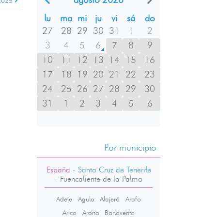
2025
lu
ma
mi
ju
vi
sá
do
27
28
29
30
31
1
2
3
4
5
6
7
8
9
10
11
12
13
14
15
16
17
18
19
20
21
22
23
24
25
26
27
28
29
30
31
1
2
3
4
5
6
Por municipio
España
- Santa Cruz de Tenerife
-
Fuencaliente de la Palma
Adeje
Agulo
Alajeró
Arafo
Arico
Arona
Barlovento