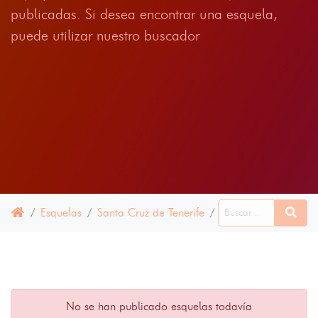
publicadas. Si desea encontrar una esquela,
puede utilizar nuestro buscador
Esquelas
Santa Cruz de Tenerife
Tanque, El
10 MA
No se han publicado esquelas todavía