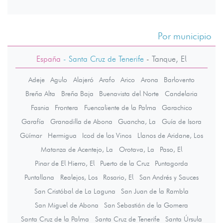
Por municipio
España
- Santa Cruz de Tenerife
-
Tanque, El
Adeje
Agulo
Alajeró
Arafo
Arico
Arona
Barlovento
Breña Alta
Breña Baja
Buenavista del Norte
Candelaria
Fasnia
Frontera
Fuencaliente de la Palma
Garachico
Garafía
Granadilla de Abona
Guancha, La
Guía de Isora
Güímar
Hermigua
Icod de los Vinos
Llanos de Aridane, Los
Matanza de Acentejo, La
Orotava, La
Paso, El
Pinar de El Hierro, El
Puerto de la Cruz
Puntagorda
Puntallana
Realejos, Los
Rosario, El
San Andrés y Sauces
San Cristóbal de La Laguna
San Juan de la Rambla
San Miguel de Abona
San Sebastián de la Gomera
Santa Cruz de la Palma
Santa Cruz de Tenerife
Santa Úrsula