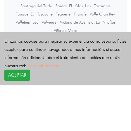
Santiago del Teide
Sauzal, El
Silos, Los
Tacoronte
Tanque, El
Tazacorte
Tegueste
Tijarafe
Valle Gran Rey
Vallehermoso
Valverde
Victoria de Acentejo, La
Vilaflor
Villa de Mazo
Utilizamos cookies para mejorar su experiencia como usuario. Pulse
aceptar para continuar navegando, o más información, si desea
Últimas noticias
información adicional sobre el tratamiento de cookies que realiza
nuestra web.
Más información
ACEPTAR
COPYRIGHT©
esquelas.es
2026.
Esquelas
Todos los derechos reservados.
Publicar esquelas
Noticias
Política de privacidad
Buscador